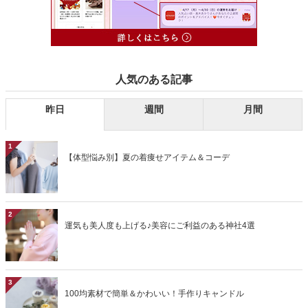
人気のある記事
昨日
週間
月間
1
【体型悩み別】夏の着痩せアイテム＆コーデ
2
運気も美人度も上げる♪美容にご利益のある神社4選
3
100均素材で簡単＆かわいい！手作りキャンドル