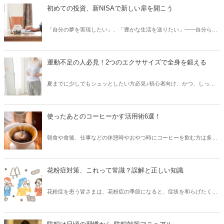
概要と原因、改善のためのストレッチ法を紹介します。
初めての投資、新NISAで新しい扉を開こう
「自分の夢を実現したい」、「豊かな生活を送りたい」――自分らし
い人生を歩み、幸せな将来とするためには、お金が必要になってきま
す。新NISA制度が2024年から開始され、すでに新NISAを活用してい
る方もいらっしゃいますでしょうか。資産形成でNISAを上手に活用す
運動不足の人必見！2つのエクササイズで全身を鍛える
るために、NISA制度の基本を押さえておきましょう。
夏までに少しでもシュッとしたい方必見♪初心者向け、かつ、しっか
り効いてくれる2つのエクササイズをご紹介します。実は運動不足の
人ほど、少し体を動かすだけで効果を感じることができるのです。ま
ずはこの記事のエクササイズを、今日から取り組んでみませんか？
使ったあとのコーヒーかす活用術6選！
朝食や食後、仕事などの休憩時やおやつ時にコーヒーを飲む方は多い
かと思います。また、自分でコーヒーを淹れる方も増えているようで
す。そんな中、ドリップコーヒーを淹れた後のコーヒーかすはどうし
ていますか？残ったものだし捨てるしかないと思われがちですが、実
花粉症対策、これって常識？誤解と正しい知識
は身近な用途で再利用できるんです。今回は、コーヒーかすの再利用
法を紹介します。
花粉症を患う皆さまは、花粉症の季節になると、症状を和らげたくて
さまざまな対策を練りますよね。しかし、世の中に存在するさまざま
な花粉症対策のなかには、勘違いされていたり、期待した効果が出な
かったりする方法も意外と多いんです。今回は、よくある花粉症対策