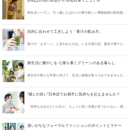
防犯は日頃の習慣から 防犯対策マニュアル
の勘違いや、期待度の高い改善法をご紹介します。
新生活シーズン、引っ越したばかりの家や新しい通勤経路の防犯面の
弱点など、身を守る対策はチェックできているでしょうか？「春から
もいままで通り」という方もこの機会に、現状の対策が適切か、自分
はいままで通りでも、周辺の状況が変化していないか確認してみまし
目的に合わせて工夫しよう「青汁の飲み方」
ょう。今回は、ちょっとした工夫で実践できる防犯TIPSをご紹介しま
す。
青汁が「まず～い」と言われたのは、いまや昔の話。最近の青汁とい
えば、栄養価は高いまま、味もおいしい商品がたくさん登場していま
す。今回は、青汁の概要や、目的に合わせたおすすめの飲み方を紹介
します。
新生活に癒やしを 心落ち着くグリーンのある暮らし
新生活や新たな年度に向けて、生活に植物を取り入れてみませんか？
植物を育てて見守っていると、ほんの小さな変化が暮らしに癒やしを
もたらしてくれます。今回は初心者におすすめの失敗しにくい観葉植
物や、お花を咲かせる水栽培の方法をご紹介します。自分だけの癒や
“感じの良い”日本語でお相手に気持ちを伝えませんか？
しスポットを手に入れましょう♪
「気持ちを伝えたいけれど、ちょうど良い言葉が見つからない」場面
や、逆に「言いたいことはわかるけれど、言い方がちょっと残
念……」という場面に遭遇したことはありませんか？今回は、大人が
使いこなしたいちょっとした言葉づかいのポイントや、感じが良くな
迷いがちなフォーマルファッションのポイントとマナー
る言い換えの実例を紹介します。