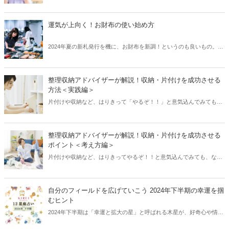
方は、「食後血糖値」が関係しているのかも？血糖値はダイエットに
関連するだけでなく、糖尿病や動脈硬化など健康に及ぼす影響も大で
す。今回は40代から意識しておきたい、食事と血糖値の関係について
運気が上向く！お財布の使い始め方
ご紹介します。
2024年夏の新札発行を機に、お財布を新調！というのも良いもの。で
も気になるのが、お財布を使い始めるのに良いタイミング、金運をア
ップする使い始めの方法などです。今回は、お財布の使い始め方のア
イデアや、古い財布の扱い方のアイデアをご紹介します。
整理収納アドバイザーが解説！収納・片付けを成功させる
方法＜実践編＞
片付けや収納など、はりきって「やるぞ！！」と意気込んでみても、
なんだか中途半端に終わり、結局ゴチャゴチャのまま……というこ
と、ありませんか？そんなお悩みを持つ方必見！今回は片付け・収納
に関する記事を2本立てでお届けします。前編では「整理・収納や片
整理収納アドバイザーが解説！収納・片付けを成功させる
付けに対する考え方」について、整理収納アドバイザー・水谷妙子さ
ポイント＜考え方編＞
んへの取材のもと、ご紹介しました。今回の後編では、具体的な「整
片付けや収納など、はりきってやるぞ！！と意気込んでみても、なん
理・収納や片付けへの取り組み方」について解説していきます。
だか中途半端で、結局ゴチャゴチャのまま……ということ、ありませ
んか？そんなお悩みを持つ方必見！今回は片付け・収納に関する記事
を2本立てでお届けします。前編では「収納や片付けに対する考え
自分のフィールドを広げていこう 2024年下半期の幸運を掴
方」について、後編では具体的な「収納や片付けへの取り組み方」に
むヒント
ついて、整理収納アドバイザー・水谷妙子（みずたにたえこ）さんへ
2024年下半期は「幸運と拡大の星」と呼ばれる木星が、好奇心や情報
の取材のもと、ご紹介します。
を扱うエリアを運行します。情報感度を高めにして過ごしてみるとチ