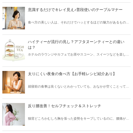
ャンスをつかみやすいですし、ノリも息もぴったりな友達ができるな
ど楽しいことが増えていくでしょう。「いつも通り」の毎日も良いも
意識するだけでキレイ見え♪普段使いのテーブルマナー
のですが、この下半期はちょっぴり冒険してみたい、新しいことに挑
戦したいと感じる方も増えるはず。その気持ちのまま、自分のフィー
食べ方の美しい人は、それだけでハッとするほどの魅力があるもので
ルドを広げていくことに意識を向けると想像以上の幸運が待っている
す。特別な宴席では頑張る……のではなく、普段からキレイな食べ方
はずです。また、11月末には、時代に変容をもたらす冥王星（めいお
でいたいですね。そこで今回は、堅苦しくなくキレイに見える、普段
うせい）も移動。価値観が大きく変わる方もいるでしょう。そんな時
遣いのテーブルマナーや美しく見える食べ方のコツをご紹介します。
も、まずは情報収集をしてみると良い指針が持てるだろうと思いま
ハイティーが流行の兆し？アフタヌーンティーとの違い
す。
は？
ホテルのラウンジやカフェでお茶やスコーン、スイーツなどを楽しむ
アフタヌーンティー。2022年には「ヌン活」が流行語大賞の候補とな
るなど、一般的にも知られる単語となりました。そんな中、最近ちら
ほら見かけるのがハイティーを楽しむ「ハイ活」というキーワード。
太りにくい夜食の食べ方【お手軽レシピ紹介あり】
今回はハイティーの楽しみ方や、アフタヌーンティーとの違いをご紹
介します。
就寝前の食事は良くないとわかっていても、おなかが空くことってあ
りますよね。どうしても食べたい時は、せめて胃にやさしく、できれ
ば栄養価の高いメニューが理想です。そこで今回は、罪悪感が少ない
夜食の食べ方のコツとかんたんレシピをご紹介します。
反り腰改善！セルフチェック＆ストレッチ
猫背どころかむしろ胸を張った姿勢をキープしているのに、腰痛がつ
らい・むくみが気になる……それはもしかしたら、胸を張り過ぎて
「反り腰」の状態になっているのかもしれません。今回は、反り腰の