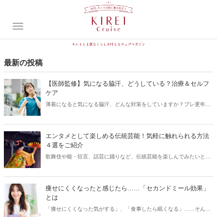
最新の投稿
【医師監修】気になる脇汗、どうしている？治療＆セルフ
ケア
薄着になると気になる脇汗、どんな対策をしていますか？プレ更年
期・更年期世代になると、経験したことのないホットフラッシュやの
ぼせによる発汗にとまどう方も多くいます。今回はそんな気になる脇
汗のお悩みについて、対策やケア方法について皮膚科医・藤本智子医
エンタメとして楽しめる伝統芸能！気軽に触れられる方法
師監修のもと解説します。
４選をご紹介
歌舞伎や能・狂言、話芸に踊りなど、伝統芸能を楽しんでみたいと思
っても、理解できるか心配、劇場などでのルールやマナーが気にな
る……という方も多いかもしれません。しかし、初心者の方でもエン
ターテインメントとして、気軽に楽しめるように進化しているものも
痩せにくくなったと感じたら……「セカンドミール効果」
増えてきました。今回は、特別な知識がなくても気軽に楽しめる、伝
とは
統芸能初心者さんにおすすめのさまざまな催し物などを紹介します。
「痩せにくくなった気がする」、「食事したら眠くなる」……そんな