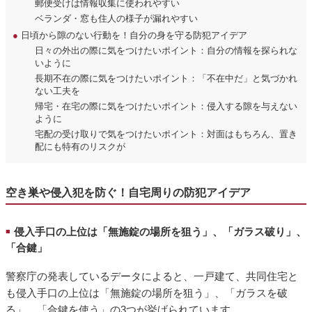
郵便受けは情報収集に使われやすい
ベランダ・窓も住人の様子が漏れやすい
●
日頃から隙のない行動を！自分の身を守る防犯アイデア
日々の外出の際に気をつけたいポイント：自分の情報を探られな
いように
長期不在の際に気をつけたいポイント：「不在中だ」と気づかれ
ない工夫を
帰宅・在宅の際に気をつけたいポイント：侵入する隙を与えない
ように
宅配の受け取りで気をつけたいポイント：対面はもちろん、置き
配にも特有のリスクが
空き巣や侵入犯を防ぐ！自宅周りの防犯アイデア
侵入手口の上位は「無施錠の場所を狙う」、「ガラス破り」、
■
「合鍵」
警察庁の発表しているデータによると、一戸建て、共同住宅と
も侵入手口の上位は「無施錠の場所を狙う」、「ガラスを破
る」、「合鍵を使う」の3つが挙げられています。