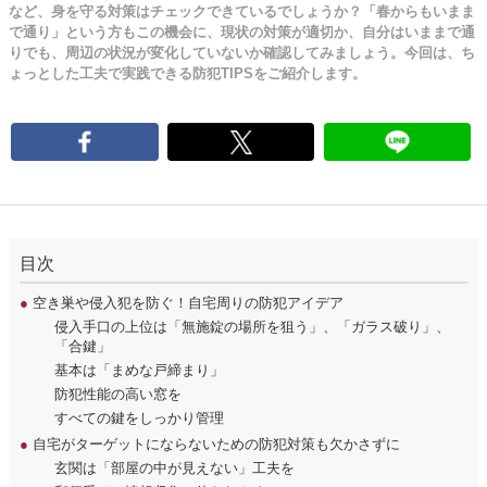
など、身を守る対策はチェックできているでしょうか？「春からもいまま
で通り」という方もこの機会に、現状の対策が適切か、自分はいままで通
りでも、周辺の状況が変化していないか確認してみましょう。今回は、ち
ょっとした工夫で実践できる防犯TIPSをご紹介します。
目次
●
空き巣や侵入犯を防ぐ！自宅周りの防犯アイデア
侵入手口の上位は「無施錠の場所を狙う」、「ガラス破り」、
「合鍵」
基本は「まめな戸締まり」
防犯性能の高い窓を
すべての鍵をしっかり管理
●
自宅がターゲットにならないための防犯対策も欠かさずに
玄関は「部屋の中が見えない」工夫を