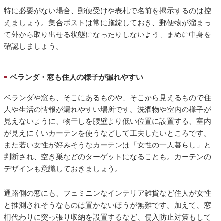
特に必要がない場合、郵便受けや表札で名前を掲示するのは控
えましょう。集合ポストは常に施錠しておき、郵便物が溜まっ
て外から取り出せる状態になったりしないよう、まめに中身を
確認しましょう。
ベランダ・窓も住人の様子が漏れやすい
■
ベランダや窓も、そこにあるものや、そこから見えるもので住
人や生活の情報が漏れやすい場所です。洗濯物や室内の様子が
見えないように、物干しを腰壁より低い位置に設置する、室内
が見えにくいカーテンを使うなどして工夫したいところです。
また若い女性が好みそうなカーテンは「女性の一人暮らし」と
判断され、空き巣などのターゲットになることも。カーテンの
デザインも意識しておきましょう。
通路側の窓にも、フェミニンなインテリア雑貨など住人が女性
と推測されそうなものは置かないほうが無難です。加えて、窓
柵代わりに突っ張り収納を設置するなど、侵入防止対策もして