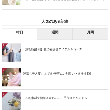
介します。
す」というのは、もはやひと昔前の話。いまやお相手にとって便利
で、気軽に、そして安心していただけるための贈り方も立派なマナー
のひとつと言っていいでしょう。今回は、ギフトのニュースタンダー
ドについて、お相手に安心して喜んでいただける贈り方や、おすすめ
人気のある記事
の贈り物をご紹介します。
昨日
週間
月間
1
【体型悩み別】夏の着痩せアイテム＆コーデ
2
運気も美人度も上げる♪美容にご利益のある神社4選
3
100均素材で簡単＆かわいい！手作りキャンドル