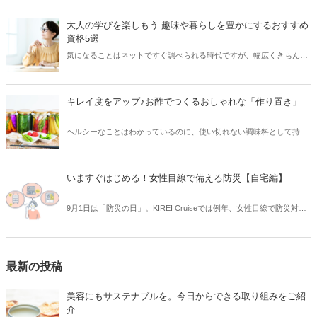
分を高める色や素材も重要なポイント。そして、新しい財布を手に入
れたら、運気が高まりやすいタイミングでデビューさせたいですよ
大人の学びを楽しもう 趣味や暮らしを豊かにするおすすめ
ね。今回は、お財布を使い始めるのにおすすめのタイミングや、願い
資格5選
ごと別の開運カラー7色+αを紹介します。
気になることはネットですぐ調べられる時代ですが、幅広くきちんと
学びたいのなら、資格取得を目標に勉強を始めてみるのも良いかもし
れません。今回は、趣味や暮らしを豊かにしてくれる、取得しやすい
資格・おすすめの資格をご紹介します。
キレイ度をアップ♪お酢でつくるおしゃれな「作り置き」
ヘルシーなことはわかっているのに、使い切れない調味料として持て
余す方も多い「お酢」。今回は、お酢でいろいろな食材を漬け込む簡
単作り置きアイデアをご紹介します。お酢の健康効果で身体にもうれ
しい保存食を作ってみましょう♪
いますぐはじめる！女性目線で備える防災【自宅編】
9月1日は「防災の日」。KIREI Cruiseでは例年、女性目線で防災対策
について考える記事をお届けしています。今回は「女性目線で備える
防災～自宅編～」と題し、家具の転倒予防などの対策について、女性
目線でご紹介します。本記事をご覧いただき、改めて防災について考
え直してみませんか？
最新の投稿
美容にもサステナブルを。今日からできる取り組みをご紹
介