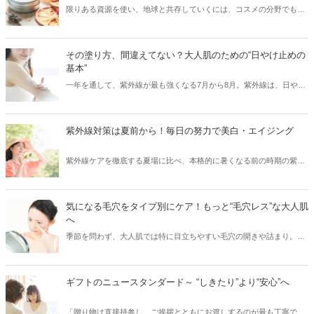
限りある資源を使い、地球と共存していくには、コスメの分野でも環
境に配慮した取り組みをしていく必要があります。取り組みには、
「コスメ業界が取り組んでいくこと」と、「普段からコスメを使用す
る私たちが取り組めること」の両方があります。肌を健康にキレイに
その塗り方、間違えてない？大人肌のための“日やけ止めの
するだけではなく、環境も美しくなるようなコスメの使い方をご紹介
基本”
しますので、一緒にサステナブルな取り組みをしてみませんか？
一年を通して、紫外線が最も強くなる7月から8月。紫外線は、日や
け・シミ・シワ・肌老化などの原因となる、肌の天敵です。「日やけ
止めを塗っているから大丈夫！」と油断していませんか？実は、日や
け止めを正しく使えていないと、肌は無防備な状態と同じなんです！
紫外線対策は夏前から！毎日の努力で美白・エイジング
そこで今回は、紫外線から肌を徹底ガードするために、日やけ止めの
正しい使い方・落とし方と日やけ後のケアをご紹介します。
紫外線ケアを徹底する夏場に比べ、本格的に暑くなる前の時期の紫外
線ケアはついつい気がゆるみがちではないですか？実は紫外線の照射
量は、夏になる前からどんどん増えはじめ、5月～8月にかけてピーク
に達するので、この時期の紫外線こそ要注意！また紫外線を浴びるこ
気になる毛穴をタイプ別にケア！もっと“毛穴レス”な大人肌
とでシミができてしまった部分は、シワのリスクにつながるなどの肌
へ
老化も進むため（※）、紫外線対策は美白ケアのためだけでなくエイ
季節を問わず、大人肌では特に目立ちやすい毛穴の開きや詰まり。夏
ジングケアのためにも重要です。今回は、そんな大人の肌ケアには欠
の暑さや冬場の暖房など、気温や湿度の変化で皮脂が過剰に分泌さ
かせない紫外線対策をご紹介します。 ※当社研究所調べ。
れ、普段よりも毛穴が目立ちやすくなります。詰まった皮脂を放置し
てしまうと、皮脂が酸化し黒ずみの原因に。特に、40代以降の大人の
ギフトのニュースタンダード～ “しきたり”より“安心”へ
肌は、たるみ毛穴からシワになってしまう恐れも……。今回は、大人
の肌悩みに多い毛穴について、毛穴のタイプ別にお手入れ方法をご紹
「贈り物は直接持参し、ご挨拶とともにお渡しするのが最も丁寧で