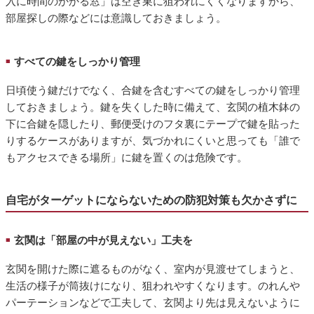
入に時間のかかる窓」は空き巣に狙われにくくなりますから、
部屋探しの際などには意識しておきましょう。
すべての鍵をしっかり管理
■
日頃使う鍵だけでなく、合鍵を含むすべての鍵をしっかり管理
しておきましょう。鍵を失くした時に備えて、玄関の植木鉢の
下に合鍵を隠したり、郵便受けのフタ裏にテープで鍵を貼った
りするケースがありますが、気づかれにくいと思っても「誰で
もアクセスできる場所」に鍵を置くのは危険です。
自宅がターゲットにならないための防犯対策も欠かさずに
玄関は「部屋の中が見えない」工夫を
■
玄関を開けた際に遮るものがなく、室内が見渡せてしまうと、
生活の様子が筒抜けになり、狙われやすくなります。のれんや
パーテーションなどで工夫して、玄関より先は見えないように