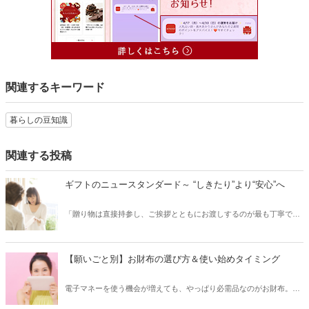
関連するキーワード
暮らしの豆知識
関連する投稿
ギフトのニュースタンダード～ “しきたり”より“安心”へ
「贈り物は直接持参し、ご挨拶とともにお渡しするのが最も丁寧で
す」というのは、もはやひと昔前の話。いまやお相手にとって便利
で、気軽に、そして安心していただけるための贈り方も立派なマナー
のひとつと言っていいでしょう。今回は、ギフトのニュースタンダー
【願いごと別】お財布の選び方＆使い始めタイミング
ドについて、お相手に安心して喜んでいただける贈り方や、おすすめ
の贈り物をご紹介します。
電子マネーを使う機会が増えても、やっぱり必需品なのがお財布。お
財布はよく目に入りよく触れるものですから、使い勝手だけでなく気