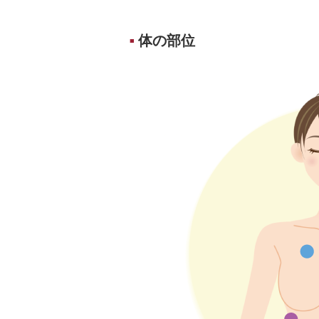
体の部位
■