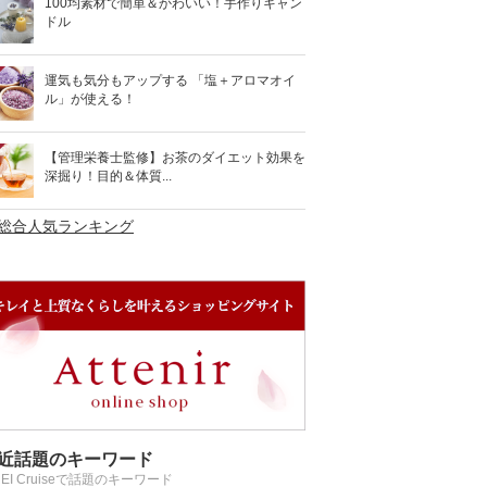
100均素材で簡単＆かわいい！手作りキャン
ドル
運気も気分もアップする 「塩＋アロマオイ
ル」が使える！
【管理栄養士監修】お茶のダイエット効果を
深掘り！目的＆体質...
>総合人気ランキング
近話題のキーワード
REI Cruiseで話題のキーワード