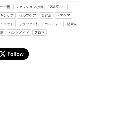
ーデ術
ファッション小物
12星座占い
キンケア
セルフケア
美容法
ヘアケア
イエット
リラックス法
カルチャー
健康法
味
ハンドメイド
アロマ