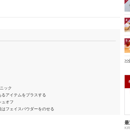
4
5
>
ニック
あるアイテムをプラスする
シュオフ
後はフェイスパウダーをのせる
最
KI