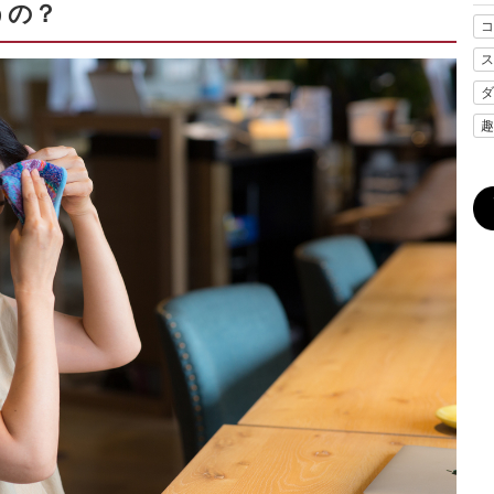
うの？
コ
ス
ダ
趣