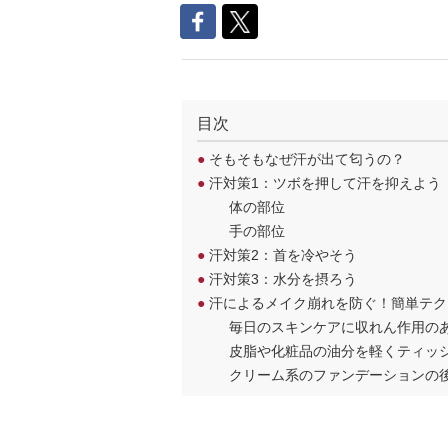
目次
●
そもそもなぜ汗が出て匂うの？
●
汗対策1：ツボを押して汗を抑えよう
体の部位
手の部位
●
汗対策2：首を冷やそう
●
汗対策3：水分を摂ろう
●
汗によるメイク崩れを防ぐ！簡単テク
毎日のスキンケアに収れん作用の
皮脂や化粧品の油分を軽くティッ
クリーム系のファンデーションの