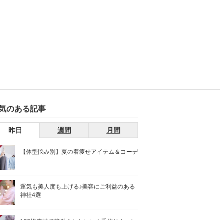
気のある記事
昨日
週間
月間
【体型悩み別】夏の着痩せアイテム＆コーデ
運気も美人度も上げる♪美容にご利益のある
神社4選