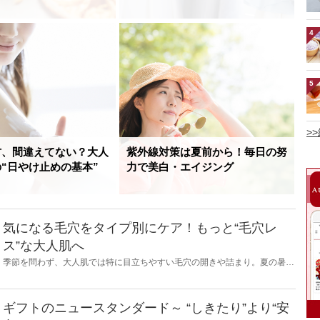
4
5
>
方、間違えてない？大人
紫外線対策は夏前から！毎日の努
“日やけ止めの基本”
力で美白・エイジング
気になる毛穴をタイプ別にケア！もっと“毛穴レ
ス”な大人肌へ
季節を問わず、大人肌では特に目立ちやすい毛穴の開きや詰まり。夏の暑さ
や冬場の暖房など、気温や湿度の変化で皮脂が過剰に分泌され、普段よりも
毛穴が目立ちやすくなります。詰まった皮脂を放置してしまうと、皮脂が酸
化し黒ずみの原因に。特に、40代以降の大人の肌は、たるみ毛穴からシワに
なってしまう恐れも……。今回は、大人の肌悩みに多い毛穴について、毛穴
ギフトのニュースタンダード～ “しきたり”より“安
のタイプ別にお手入れ方法をご紹介します。