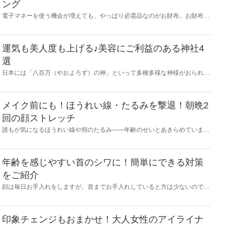
ング
電子マネーを使う機会が増えても、やっぱり必需品なのがお財布。お財布は
よく目に入りよく触れるものですから、使い勝手だけでなく気分を高める色
や素材も重要なポイント。そして、新しい財布を手に入れたら、運気が高ま
りやすいタイミングでデビューさせたいですよね。今回は、お財布を使い始
めるのにおすすめのタイミングや、願いごと別の開運カラー7色+αを紹介し
運気も美人度も上げる♪美容にご利益のある神社4
ます。
選
日本には「八百万（やおよろず）の神」といって多種多様な神様がおられ、
そのご利益もさまざま！もちろん「美容」や「美人」を叶えてくれる神様も
いらっしゃいます。今回はそんな女性の永遠の願いを聞いてくれる、美に関
する神社をご紹介します。年末年始のお参りにいかがですか？
メイク前にも！ほうれい線・たるみを撃退！朝晩2
回の顔ストレッチ
誰もが気になるほうれい線や頬のたるみ――年齢のせいとあきらめていませ
んか？実は、体を鍛えるのと同じように、顔だって毎日の筋トレ＆ストレッ
チで鍛えることができるのです。まずは朝晩2回、本記事のカンタンストレ
ッチをルーティンにすることから始めてみましょう！
年齢を感じやすい首のシワに！簡単にできる対策
をご紹介
顔は毎日お手入れをしますが、首までお手入れしていると方は少ないのでは
ないでしょうか？しかし、首は年齢を感じやすいパーツのひとつ。暖かくな
ると首周りのすっきりした服装が増えるため、首元をあまり出さない寒い時
期からの対策が重要です。今回は、若々しい首元を維持して、シワを目立ち
にくくするための豆知識をご紹介します。
印象チェンジもおまかせ！大人女性のアイライナ