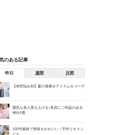
気のある記事
昨日
週間
月間
【体型悩み別】夏の着痩せアイテム＆コーデ
運気も美人度も上げる♪美容にご利益のある
神社4選
100均素材で簡単＆かわいい！手作りキャン
ドル