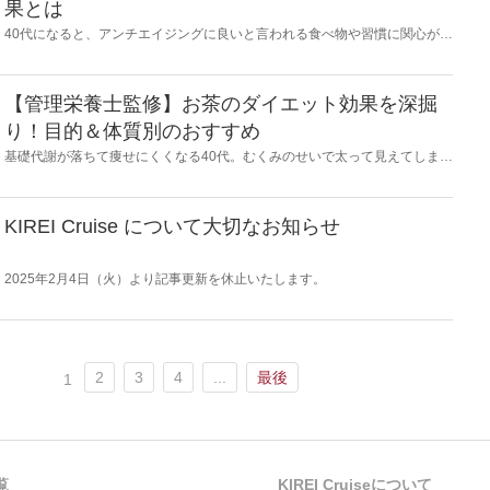
果とは
40代になると、アンチエイジングに良いと言われる食べ物や習慣に関心が高
くなる方は多いかと思います。ご自身なりのアンチエイジング法を持ってい
る方もいるのではないでしょうか？そこにひとつ取り入れてほしいのがチョ
コレート。食べ方や選び方を意識することで、チョコレートもアンチエイジ
ングや美容にも良い効果をもたらします。今回はそんなチョコレートの魅力
【管理栄養士監修】お茶のダイエット効果を深掘
を、美容の面からご紹介します♪
り！目的＆体質別のおすすめ
基礎代謝が落ちて痩せにくくなる40代。むくみのせいで太って見えてしま
う……とお悩みの方も多いのではないでしょうか？そんな方におすすめした
いのが「お茶ダイエット」です。お茶はダイエットに適した飲み物なのです
が、種類がたくさんあり、どれを選べば良いかわからないかもしれません。
そこで本記事では、管理栄養士・上辻知津子さん監修のもと、お茶の成分と
KIREI Cruise について大切なお知らせ
期待できる効能を踏まえ、体質や目的別のおすすめについて解説していただ
きます。
2025年2月4日（火）より記事更新を休止いたします。
2
3
4
...
最後
1
覧
KIREI Cruiseについて