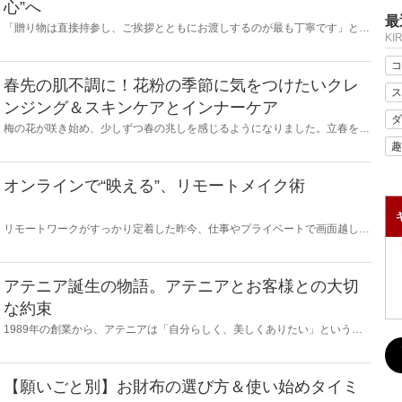
心”へ
最
「贈り物は直接持参し、ご挨拶とともにお渡しするのが最も丁寧です」とい
KI
うのは、もはやひと昔前の話。いまやお相手にとって便利で、気軽に、そし
て安心していただけるための贈り方も立派なマナーのひとつと言っていいで
コ
しょう。今回は、ギフトのニュースタンダードについて、お相手に安心して
喜んでいただける贈り方や、おすすめの贈り物をご紹介します。
春先の肌不調に！花粉の季節に気をつけたいクレ
ス
ンジング＆スキンケアとインナーケア
ダ
梅の花が咲き始め、少しずつ春の兆しを感じるようになりました。立春を過
ぎた頃から、ムズムズと気になり始める花粉。肌がゆらぎやすい季節の変わ
趣
り目は、花粉による外的刺激も加わり、肌トラブルが続出しやすくなりま
す。そこで今回は、肌の花粉対策＆花粉シーズンのクレンジング＆スキンケ
アとインナーケアについてご紹介します。
オンラインで“映える”、リモートメイク術
リモートワークがすっかり定着した昨今、仕事やプライベートで画面越しに
会話する機会が増えたのではないでしょうか。そんななか、よく聞かれる声
が「普段鏡で見ている自分の姿と、画面越しの自分の姿にギャップを感じ
る」「自分で思っているよりも肌色や顔色が暗い気がする」というもの。そ
こで、今回は、リモートで映えるメイク術をご紹介します！
アテニア誕生の物語。アテニアとお客様との大切
な約束
1989年の創業から、アテニアは「自分らしく、美しくありたい」という女
性たちの本音にお応えすべく、寄り添い、ともに歩んできました。それまで
の化粧品の常識を打ち破る、商品開発をしてきた創業時の想いや、お客様と
の大切なお約束をご紹介します。
【願いごと別】お財布の選び方＆使い始めタイミ