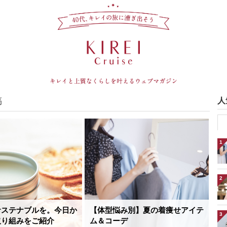
稿
人
1
2
サステナブルを。今日か
【体型悩み別】夏の着痩せアイテ
3
取り組みをご紹介
ム＆コーデ