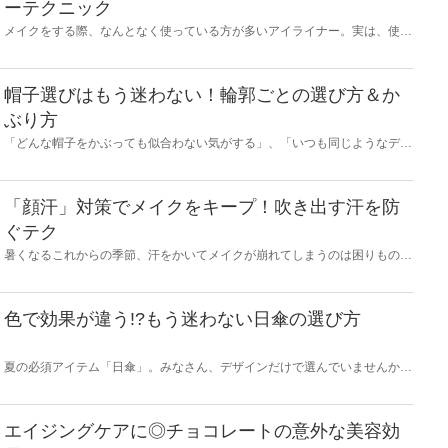
ーテクニック
メイクをする際、なんとなく使っている方が多いアイライナー。実は、使い
こなすと多くのメリットがあることをご存じですか？特に、たるみなどで小
さくなりがちな目が気になる際、ぜひ味方につけてほしいアイテム。上手に
取り入れれば、「目を大きく見せるためにアイラインを濃く引くけど、やり
すぎ感が出て老けて見えてしまう……」といった大人のメイク悩みも解決し
帽子選びはもう迷わない！輪郭ごとの選び方＆か
ます。自然で美しい目元を演出できる基本の似合わせテクニックから、なり
ぶり方
たい目元印象まで初心者でもいますぐ実践できる、アイライナーの引き方を
ご紹介します。
「どんな帽子をかぶっても似合わない気がする」、「いつも同じようなデザ
インを選んでしまう」など、いまいち上手く付き合えていない方も少なくな
い「帽子」。今回は、顔の輪郭や頭の形などをポイントに、似合う帽子の選
び方やおすすめのかぶり方などをご紹介します。
「顔汗」対策でメイクをキープ！吹き出す汗を防
ぐテク
暑くなるこれからの季節、汗をかいてメイクが崩れてしまうのは困りもので
すよね。汗をかくとベタベタして不快ですし、そのまま放っておくと匂いも
出てしまいます。そこで今回は、吹き出す汗を抑える方法や、汗からメイク
崩れを防ぎ、美しい状態をキープする方法をご紹介します。
色で効果が違う!?もう迷わない日傘の選び方
夏の必須アイテム「日傘」。みなさん、デザインだけで選んでいませんか？
日やけを絶対したくない方も、暑さにとことん弱い方も、求めるものが違え
ば選び方も違うはず。どなたでも満足の1本を選べるように、今回は日傘の3
つの効果と選び方をご紹介します。
エイジングケアに◎チョコレートの意外な美容効