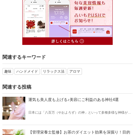
関連するキーワード
趣味
ハンドメイド
リラックス法
アロマ
関連する投稿
運気も美人度も上げる♪美容にご利益のある神社4選
日本には「八百万（やおよろず）の神」といって多種多様な神様がお
られ、そのご利益もさまざま！もちろん「美容」や「美人」を叶えて
くれる神様もいらっしゃいます。今回はそんな女性の永遠の願いを聞
いてくれる、美に関する神社をご紹介します。年末年始のお参りにい
【管理栄養士監修】お茶のダイエット効果を深掘り！目的