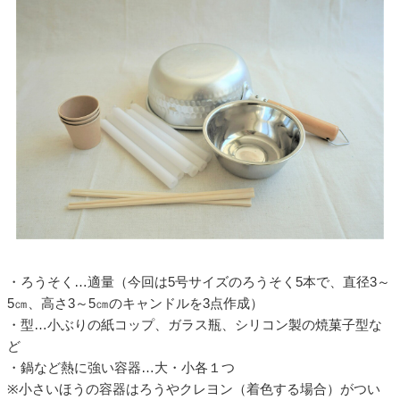
・ろうそく…適量（今回は5号サイズのろうそく5本で、直径3～
5㎝、高さ3～5㎝のキャンドルを3点作成）
・型…小ぶりの紙コップ、ガラス瓶、シリコン製の焼菓子型な
ど
・鍋など熱に強い容器…大・小各１つ
※小さいほうの容器はろうやクレヨン（着色する場合）がつい