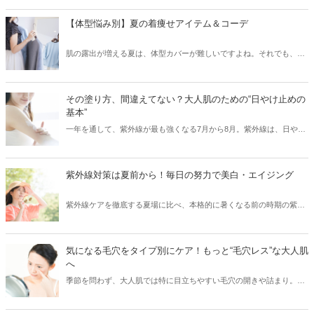
【体型悩み別】夏の着痩せアイテム＆コーデ
肌の露出が増える夏は、体型カバーが難しいですよね。それでも、素
材やシルエットを厳選することで、気になる部分をカバーして、細見
えを叶えることはできます！「二の腕がちょっと……」、「胸やお尻
の位置が下がってきた」などのお悩み別に、夏の着痩せコーデをご紹
その塗り方、間違えてない？大人肌のための“日やけ止めの
介します。
基本”
一年を通して、紫外線が最も強くなる7月から8月。紫外線は、日や
け・シミ・シワ・肌老化などの原因となる、肌の天敵です。「日やけ
止めを塗っているから大丈夫！」と油断していませんか？実は、日や
け止めを正しく使えていないと、肌は無防備な状態と同じなんです！
紫外線対策は夏前から！毎日の努力で美白・エイジング
そこで今回は、紫外線から肌を徹底ガードするために、日やけ止めの
正しい使い方・落とし方と日やけ後のケアをご紹介します。
紫外線ケアを徹底する夏場に比べ、本格的に暑くなる前の時期の紫外
線ケアはついつい気がゆるみがちではないですか？実は紫外線の照射
量は、夏になる前からどんどん増えはじめ、5月～8月にかけてピーク
に達するので、この時期の紫外線こそ要注意！また紫外線を浴びるこ
気になる毛穴をタイプ別にケア！もっと“毛穴レス”な大人肌
とでシミができてしまった部分は、シワのリスクにつながるなどの肌
へ
老化も進むため（※）、紫外線対策は美白ケアのためだけでなくエイ
季節を問わず、大人肌では特に目立ちやすい毛穴の開きや詰まり。夏
ジングケアのためにも重要です。今回は、そんな大人の肌ケアには欠
の暑さや冬場の暖房など、気温や湿度の変化で皮脂が過剰に分泌さ
かせない紫外線対策をご紹介します。 ※当社研究所調べ。
れ、普段よりも毛穴が目立ちやすくなります。詰まった皮脂を放置し