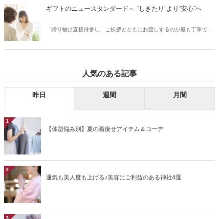
てしまうと、皮脂が酸化し黒ずみの原因に。特に、40代以降の大人の
ギフトのニュースタンダード～ “しきたり”より“安心”へ
肌は、たるみ毛穴からシワになってしまう恐れも……。今回は、大人
の肌悩みに多い毛穴について、毛穴のタイプ別にお手入れ方法をご紹
「贈り物は直接持参し、ご挨拶とともにお渡しするのが最も丁寧で
介します。
す」というのは、もはやひと昔前の話。いまやお相手にとって便利
で、気軽に、そして安心していただけるための贈り方も立派なマナー
のひとつと言っていいでしょう。今回は、ギフトのニュースタンダー
ドについて、お相手に安心して喜んでいただける贈り方や、おすすめ
人気のある記事
の贈り物をご紹介します。
昨日
週間
月間
1
【体型悩み別】夏の着痩せアイテム＆コーデ
2
運気も美人度も上げる♪美容にご利益のある神社4選
3