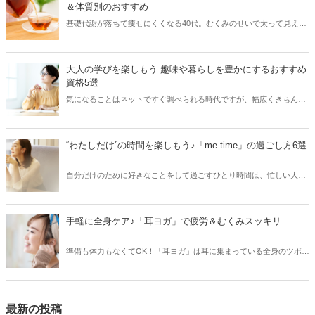
かがですか？
＆体質別のおすすめ
基礎代謝が落ちて痩せにくくなる40代。むくみのせいで太って見えて
しまう……とお悩みの方も多いのではないでしょうか？そんな方にお
すすめしたいのが「お茶ダイエット」です。お茶はダイエットに適し
た飲み物なのですが、種類がたくさんあり、どれを選べば良いかわか
大人の学びを楽しもう 趣味や暮らしを豊かにするおすすめ
らないかもしれません。そこで本記事では、管理栄養士・上辻知津子
資格5選
さん監修のもと、お茶の成分と期待できる効能を踏まえ、体質や目的
気になることはネットですぐ調べられる時代ですが、幅広くきちんと
別のおすすめについて解説していただきます。
学びたいのなら、資格取得を目標に勉強を始めてみるのも良いかもし
れません。今回は、趣味や暮らしを豊かにしてくれる、取得しやすい
資格・おすすめの資格をご紹介します。
“わたしだけ”の時間を楽しもう♪「me time」の過ごし方6選
自分だけのために好きなことをして過ごすひとり時間は、忙しい大人
世代こそ大事にしたいもの。そんな想いから生まれた「me time（ミー
タイム）」という言葉をご存じでしょうか？今回は、me timeの概要
と、おすすめのme timeの過ごし方を紹介します。
手軽に全身ケア♪「耳ヨガ」で疲労＆むくみスッキリ
準備も体力もなくてOK！「耳ヨガ」は耳に集まっている全身のツボ
を、揉んだり伸ばしたりして刺激する、忙しい方にぴったりの美容＆
健康法。まずは1分、今日から試してみて！
最新の投稿