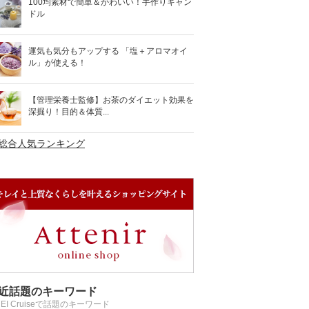
100均素材で簡単＆かわいい！手作りキャン
ドル
運気も気分もアップする 「塩＋アロマオイ
ル」が使える！
【管理栄養士監修】お茶のダイエット効果を
深掘り！目的＆体質...
>総合人気ランキング
近話題のキーワード
REI Cruiseで話題のキーワード