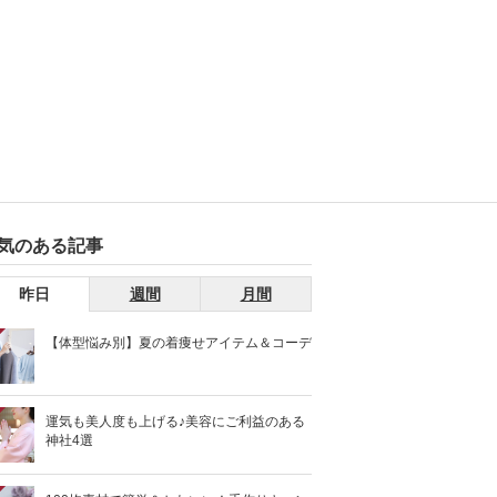
気のある記事
昨日
週間
月間
【体型悩み別】夏の着痩せアイテム＆コーデ
運気も美人度も上げる♪美容にご利益のある
神社4選