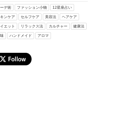
ーデ術
ファッション小物
12星座占い
キンケア
セルフケア
美容法
ヘアケア
イエット
リラックス法
カルチャー
健康法
味
ハンドメイド
アロマ