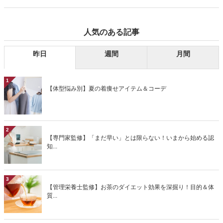
で、気軽に、そして安心していただけるための贈り方も立派なマナー
のひとつと言っていいでしょう。今回は、ギフトのニュースタンダー
ドについて、お相手に安心して喜んでいただける贈り方や、おすすめ
人気のある記事
の贈り物をご紹介します。
昨日
週間
月間
1
【体型悩み別】夏の着痩せアイテム＆コーデ
2
【専門家監修】「まだ早い」とは限らない！いまから始める認
知...
3
【管理栄養士監修】お茶のダイエット効果を深掘り！目的＆体
質...