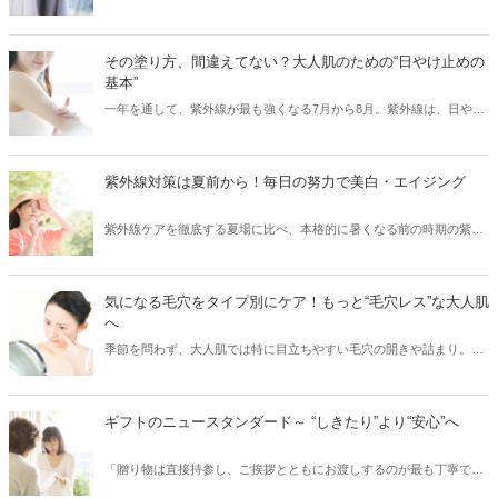
材やシルエットを厳選することで、気になる部分をカバーして、細見
えを叶えることはできます！「二の腕がちょっと……」、「胸やお尻
の位置が下がってきた」などのお悩み別に、夏の着痩せコーデをご紹
その塗り方、間違えてない？大人肌のための“日やけ止めの
介します。
基本”
一年を通して、紫外線が最も強くなる7月から8月。紫外線は、日や
け・シミ・シワ・肌老化などの原因となる、肌の天敵です。「日やけ
止めを塗っているから大丈夫！」と油断していませんか？実は、日や
け止めを正しく使えていないと、肌は無防備な状態と同じなんです！
紫外線対策は夏前から！毎日の努力で美白・エイジング
そこで今回は、紫外線から肌を徹底ガードするために、日やけ止めの
正しい使い方・落とし方と日やけ後のケアをご紹介します。
紫外線ケアを徹底する夏場に比べ、本格的に暑くなる前の時期の紫外
線ケアはついつい気がゆるみがちではないですか？実は紫外線の照射
量は、夏になる前からどんどん増えはじめ、5月～8月にかけてピーク
に達するので、この時期の紫外線こそ要注意！また紫外線を浴びるこ
気になる毛穴をタイプ別にケア！もっと“毛穴レス”な大人肌
とでシミができてしまった部分は、シワのリスクにつながるなどの肌
へ
老化も進むため（※）、紫外線対策は美白ケアのためだけでなくエイ
季節を問わず、大人肌では特に目立ちやすい毛穴の開きや詰まり。夏
ジングケアのためにも重要です。今回は、そんな大人の肌ケアには欠
の暑さや冬場の暖房など、気温や湿度の変化で皮脂が過剰に分泌さ
かせない紫外線対策をご紹介します。 ※当社研究所調べ。
れ、普段よりも毛穴が目立ちやすくなります。詰まった皮脂を放置し
てしまうと、皮脂が酸化し黒ずみの原因に。特に、40代以降の大人の
ギフトのニュースタンダード～ “しきたり”より“安心”へ
肌は、たるみ毛穴からシワになってしまう恐れも……。今回は、大人
の肌悩みに多い毛穴について、毛穴のタイプ別にお手入れ方法をご紹
「贈り物は直接持参し、ご挨拶とともにお渡しするのが最も丁寧で
介します。
す」というのは、もはやひと昔前の話。いまやお相手にとって便利