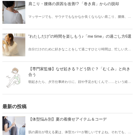
た飲み物なのですが、種類がたくさんあり、どれを選べば良いかわか
肩こり・腰痛の原因を改善!? 「巻き肩」からの脱却
らないかもしれません。そこで本記事では、管理栄養士・上辻知津子
さん監修のもと、お茶の成分と期待できる効能を踏まえ、体質や目的
マッサージでも、サウナでもなかなか良くならない肩こり、腰痛、猫
別のおすすめについて解説していただきます。
背……もしかしたら「巻き肩」の姿勢が原因かもしれません。今回
は、巻き肩の概要と、セルフケアでできる予防・対策を紹介します。
“わたしだけ”の時間を楽しもう♪「me time」の過ごし方6選
自分だけのために好きなことをして過ごすひとり時間は、忙しい大人
世代こそ大事にしたいもの。そんな想いから生まれた「me time（ミー
タイム）」という言葉をご存じでしょうか？今回は、me timeの概要
と、おすすめのme timeの過ごし方を紹介します。
【専門家監修】なぜ起きる？どう防ぐ？「むくみ」と向き
合う
朝起きたら、夕方仕事終わりに、顔や手足がむくんで……という経験
のある方は多いのではないでしょうか。今回は、「むくみ」のメカニ
ズムや、日頃から気をつけるべき点、さらには「むくみ」の対策につ
いて、国際中医専門員・田中友也先生への取材のもと、ご紹介しま
す。
最新の投稿
【体型悩み別】夏の着痩せアイテム＆コーデ
肌の露出が増える夏は、体型カバーが難しいですよね。それでも、素