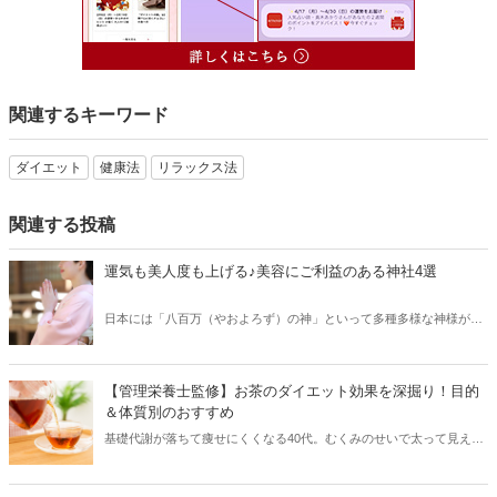
関連するキーワード
ダイエット
健康法
リラックス法
関連する投稿
運気も美人度も上げる♪美容にご利益のある神社4選
日本には「八百万（やおよろず）の神」といって多種多様な神様がお
られ、そのご利益もさまざま！もちろん「美容」や「美人」を叶えて
くれる神様もいらっしゃいます。今回はそんな女性の永遠の願いを聞
いてくれる、美に関する神社をご紹介します。年末年始のお参りにい
【管理栄養士監修】お茶のダイエット効果を深掘り！目的
かがですか？
＆体質別のおすすめ
基礎代謝が落ちて痩せにくくなる40代。むくみのせいで太って見えて
しまう……とお悩みの方も多いのではないでしょうか？そんな方にお
すすめしたいのが「お茶ダイエット」です。お茶はダイエットに適し