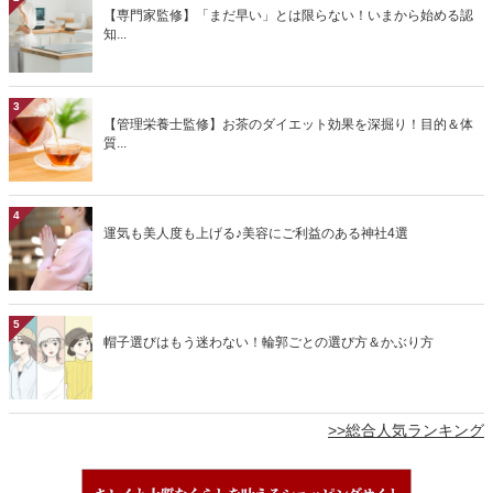
【専門家監修】「まだ早い」とは限らない！いまから始める認
知...
3
【管理栄養士監修】お茶のダイエット効果を深掘り！目的＆体
質...
4
運気も美人度も上げる♪美容にご利益のある神社4選
5
帽子選びはもう迷わない！輪郭ごとの選び方＆かぶり方
>>総合人気ランキング