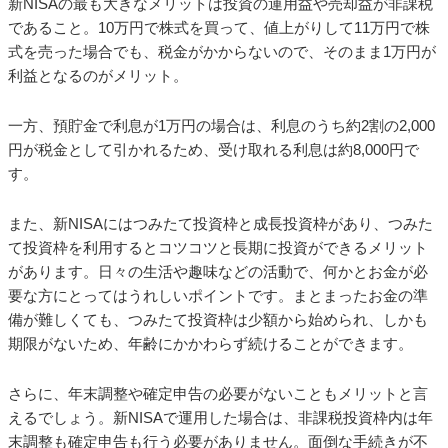
新NISAの最も大きなメリットは投資の運用益や売却益が非課税
であること。10万円で株式を買って、値上がりして11万円で株
式を売った場合でも、税金がかからないので、そのまま1万円が
利益となるのがメリット。
一方、預貯金で利息が1万円の場合は、利息のうち約2割の2,000
円が税金として引かれるため、受け取れる利息は約8,000円で
す。
また、新NISAにはつみたて投資枠と成長投資枠があり、つみた
て投資枠を利用するとコツコツと長期に投資ができるメリット
があります。日々の生活や趣味などの活動で、何かとお金が必
要な方にとってはうれしいポイントです。まとまったお金の準
備が難しくても、つみたて投資枠は少額から始められ、しかも
期限がないため、年齢にかかわらず続けることができます。
さらに、年末調整や確定申告の必要がないこともメリットと言
えるでしょう。新NISAで運用した場合は、非課税投資枠内は年
末調整も確定申告も行う必要がありません。面倒な手続きが不