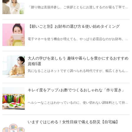
「贈り物は直接持参し、ご挨拶とともにお渡しするのが最も丁寧で
す」というのは、もはやひと昔前の話。いまやお相手にとって便利
で、気軽に、そして安心していただけるための贈り方も立派なマナー
のひとつと言っていいでしょう。今回は、ギフトのニュースタンダー
【願いごと別】お財布の選び方＆使い始めタイミング
ドについて、お相手に安心して喜んでいただける贈り方や、おすすめ
の贈り物をご紹介します。
電子マネーを使う機会が増えても、やっぱり必需品なのがお財布。お
財布はよく目に入りよく触れるものですから、使い勝手だけでなく気
分を高める色や素材も重要なポイント。そして、新しい財布を手に入
れたら、運気が高まりやすいタイミングでデビューさせたいですよ
大人の学びを楽しもう 趣味や暮らしを豊かにするおすすめ
ね。今回は、お財布を使い始めるのにおすすめのタイミングや、願い
資格5選
ごと別の開運カラー7色+αを紹介します。
気になることはネットですぐ調べられる時代ですが、幅広くきちんと
学びたいのなら、資格取得を目標に勉強を始めてみるのも良いかもし
れません。今回は、趣味や暮らしを豊かにしてくれる、取得しやすい
資格・おすすめの資格をご紹介します。
キレイ度をアップ♪お酢でつくるおしゃれな「作り置き」
ヘルシーなことはわかっているのに、使い切れない調味料として持て
余す方も多い「お酢」。今回は、お酢でいろいろな食材を漬け込む簡
単作り置きアイデアをご紹介します。お酢の健康効果で身体にもうれ
しい保存食を作ってみましょう♪
いますぐはじめる！女性目線で備える防災【自宅編】