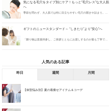
気になる毛穴をタイプ別にケア！もっと“毛穴レス”な大人肌
とでシミができてしまった部分は、シワのリスクにつながるなどの肌
へ
老化も進むため（※）、紫外線対策は美白ケアのためだけでなくエイ
季節を問わず、大人肌では特に目立ちやすい毛穴の開きや詰まり。夏
ジングケアのためにも重要です。今回は、そんな大人の肌ケアには欠
の暑さや冬場の暖房など、気温や湿度の変化で皮脂が過剰に分泌さ
かせない紫外線対策をご紹介します。 ※当社研究所調べ。
れ、普段よりも毛穴が目立ちやすくなります。詰まった皮脂を放置し
てしまうと、皮脂が酸化し黒ずみの原因に。特に、40代以降の大人の
ギフトのニュースタンダード～ “しきたり”より“安心”へ
肌は、たるみ毛穴からシワになってしまう恐れも……。今回は、大人
の肌悩みに多い毛穴について、毛穴のタイプ別にお手入れ方法をご紹
「贈り物は直接持参し、ご挨拶とともにお渡しするのが最も丁寧で
介します。
す」というのは、もはやひと昔前の話。いまやお相手にとって便利
で、気軽に、そして安心していただけるための贈り方も立派なマナー
のひとつと言っていいでしょう。今回は、ギフトのニュースタンダー
ドについて、お相手に安心して喜んでいただける贈り方や、おすすめ
人気のある記事
の贈り物をご紹介します。
昨日
週間
月間
1
【体型悩み別】夏の着痩せアイテム＆コーデ
2