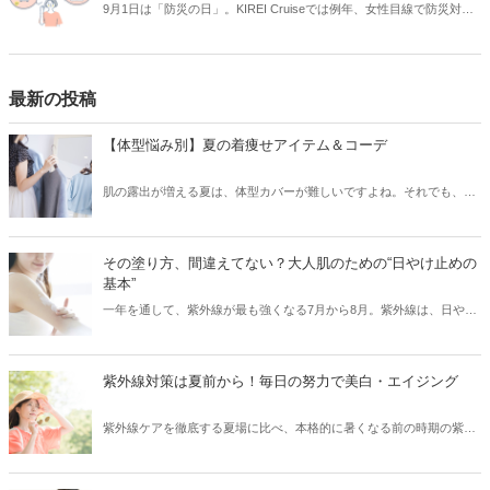
9月1日は「防災の日」。KIREI Cruiseでは例年、女性目線で防災対策
について考える記事をお届けしています。今回は「女性目線で備える
防災～自宅編～」と題し、家具の転倒予防などの対策について、女性
目線でご紹介します。本記事をご覧いただき、改めて防災について考
え直してみませんか？
最新の投稿
【体型悩み別】夏の着痩せアイテム＆コーデ
肌の露出が増える夏は、体型カバーが難しいですよね。それでも、素
材やシルエットを厳選することで、気になる部分をカバーして、細見
えを叶えることはできます！「二の腕がちょっと……」、「胸やお尻
の位置が下がってきた」などのお悩み別に、夏の着痩せコーデをご紹
その塗り方、間違えてない？大人肌のための“日やけ止めの
介します。
基本”
一年を通して、紫外線が最も強くなる7月から8月。紫外線は、日や
け・シミ・シワ・肌老化などの原因となる、肌の天敵です。「日やけ
止めを塗っているから大丈夫！」と油断していませんか？実は、日や
け止めを正しく使えていないと、肌は無防備な状態と同じなんです！
紫外線対策は夏前から！毎日の努力で美白・エイジング
そこで今回は、紫外線から肌を徹底ガードするために、日やけ止めの
正しい使い方・落とし方と日やけ後のケアをご紹介します。
紫外線ケアを徹底する夏場に比べ、本格的に暑くなる前の時期の紫外
線ケアはついつい気がゆるみがちではないですか？実は紫外線の照射
量は、夏になる前からどんどん増えはじめ、5月～8月にかけてピーク
に達するので、この時期の紫外線こそ要注意！また紫外線を浴びるこ