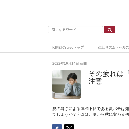
KIREI Cruiseトップ
生活リズム・ヘル
2022年10月14日
公開
その疲れは「
注意
夏の暑さによる体調不良である夏バテは知
でしょうか？今回は、夏から秋に変わる初