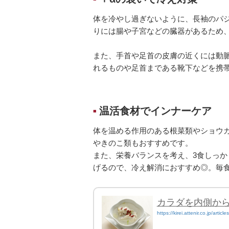
体を冷やし過ぎないように、長袖のパ
りには腸や子宮などの臓器があるため
また、手首や足首の皮膚の近くには動
れるものや足首まである靴下などを携
温活食材でインナーケア
■
体を温める作用のある根菜類やショウ
やきのこ類もおすすめです。
また、栄養バランスを考え、3食しっ
げるので、冷え解消におすすめ◎。毎
カラダを内側か
https://kirei.attenir.co.jp/article