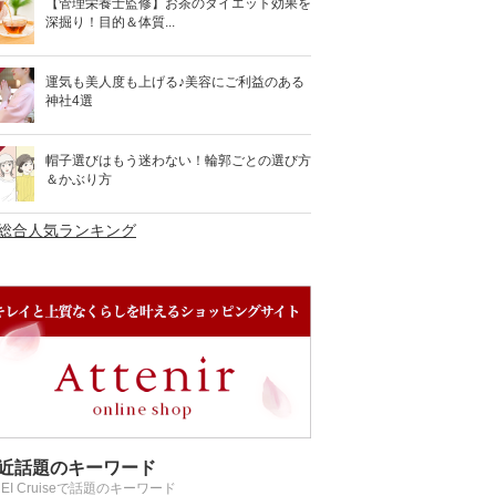
【管理栄養士監修】お茶のダイエット効果を
深掘り！目的＆体質...
運気も美人度も上げる♪美容にご利益のある
神社4選
帽子選びはもう迷わない！輪郭ごとの選び方
＆かぶり方
>総合人気ランキング
近話題のキーワード
REI Cruiseで話題のキーワード