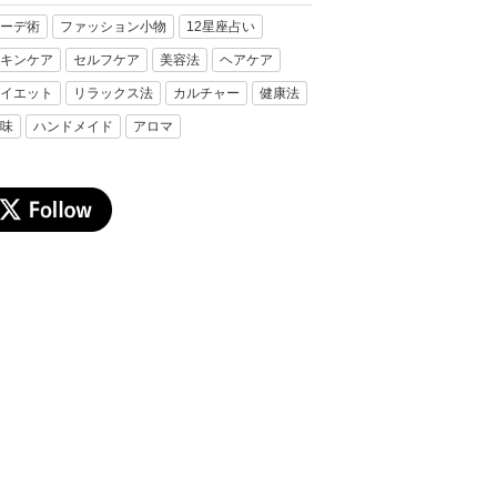
ーデ術
ファッション小物
12星座占い
キンケア
セルフケア
美容法
ヘアケア
イエット
リラックス法
カルチャー
健康法
味
ハンドメイド
アロマ