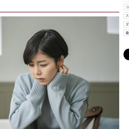
コ
ス
ダ
趣