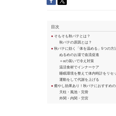
目次
●
そもそも秋バテとは？
秋バテの原因とは？
●
秋バテに効く「体を温める」5つの方
ぬるめのお湯で血流促進
＋αの装いで冷え対策
温活食材でインナーケア
睡眠環境を整えて体内時計をリセ
運動をして代謝を上げる
●
癒やし効果あり！秋バテにおすすめの
天柱・風池・完骨
外関・内関・労宮