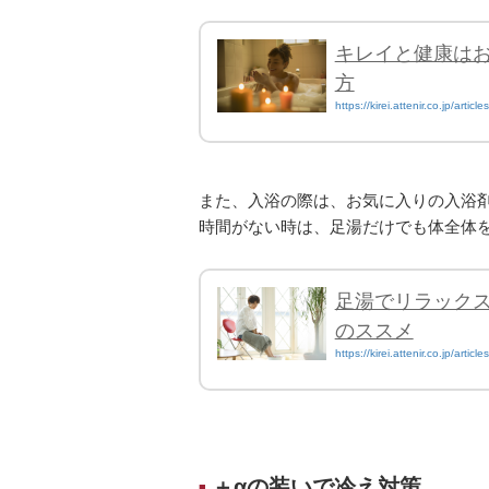
キレイと健康は
方
https://kirei.attenir.co.jp/article
また、入浴の際は、お気に入りの入浴
時間がない時は、足湯だけでも体全体
足湯でリラック
のススメ
https://kirei.attenir.co.jp/article
＋αの装いで冷え対策
■