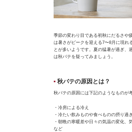
季節の変わり目である初秋にだるさや
は暑さがピークを迎える7〜8月に現れ
とが多いようです。夏の猛暑が過ぎ、
は秋バテを疑ってみましょう。
秋バテの原因とは？
■
秋バテの原因には下記のようなものが
・冷房による冷え
・冷たい飲みものや食べものの摂り過
・朝晩の寒暖差や日々の気温の変化、
など