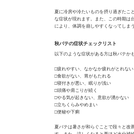
夏に冷房や冷たいものを摂り過ぎたこ
な症状が現れます。また、この時期は
により、体調を崩しやすくなってしま
秋バテの症状チェックリスト
以下のような症状がある方は秋バテか
□疲れやすい、なかなか疲れがとれない
□食欲がない、胃がもたれる
□寝付きが悪い、眠りが浅い
□頭痛や肩こりが続く
□やる気が起きない、意欲が湧かない
□立ちくらみやめまい
□便秘や下痢
夏バテは暑さが和らぐことで段々と改
す。また、涼しくなると夏ほど水分補