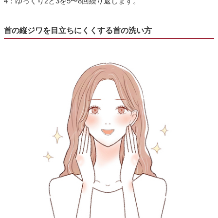
4：ゆっくり2と3を5〜8回繰り返します。
首の縦ジワを目立ちにくくする首の洗い方