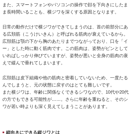
また、スマートフォンやパソコンの操作で顔を下向きにしたま
ま長時間いることも、横ジワを深くする原因となります。
日常の動作だけで横ジワができてしまうのは、首の前部分にあ
る広頚筋（こうけいきん）と呼ばれる筋肉が衰えているから。
広頚筋は顎の下から胸のあたりまでつながっており、口を「イ
ー」とした時に動く筋肉です。この筋肉は、姿勢がピンとして
いればしっかり伸びていますが、姿勢が悪いと全身の筋肉の衰
えで緩んで垂れてしまいます。
広頚筋は皮下組織や他の筋肉と密着していないため、一度たる
んでしまうと、元の状態に戻すのはとても難しいです。
また横ジワは、年齢に関係なくできるシワなので、10代や20代
の方でもできる可能性が……。さらに年齢を重ねると、そのシ
ワが若い時よりも深く見えてしまうことがあります。
縦向きにできる縦ジワとは
■