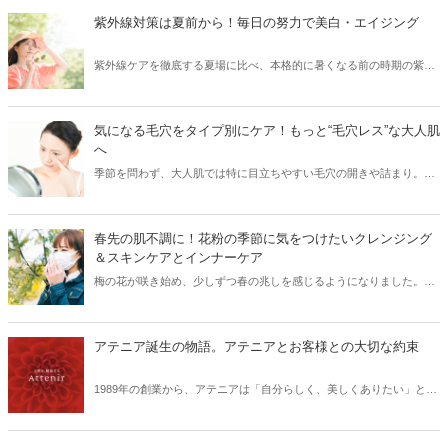
け止めを正しく使えていないと、肌は無防備な状態と同じなんです！
紫外線対策は夏前から！毎日の努力で美白・エイジング
そこで今回は、紫外線から肌を徹底ガードするために、日やけ止めの
正しい使い方・落とし方と日やけ後のケアをご紹介します。
紫外線ケアを徹底する夏場に比べ、本格的に暑くなる前の時期の紫外
線ケアはついつい気がゆるみがちではないですか？実は紫外線の照射
量は、夏になる前からどんどん増えはじめ、5月～8月にかけてピーク
に達するので、この時期の紫外線こそ要注意！また紫外線を浴びるこ
気になる毛穴をタイプ別にケア！もっと“毛穴レス”な大人肌
とでシミができてしまった部分は、シワのリスクにつながるなどの肌
へ
老化も進むため（※）、紫外線対策は美白ケアのためだけでなくエイ
季節を問わず、大人肌では特に目立ちやすい毛穴の開きや詰まり。夏
ジングケアのためにも重要です。今回は、そんな大人の肌ケアには欠
の暑さや冬場の暖房など、気温や湿度の変化で皮脂が過剰に分泌さ
かせない紫外線対策をご紹介します。 ※当社研究所調べ。
れ、普段よりも毛穴が目立ちやすくなります。詰まった皮脂を放置し
てしまうと、皮脂が酸化し黒ずみの原因に。特に、40代以降の大人の
春先の肌不調に！花粉の季節に気をつけたいクレンジング
肌は、たるみ毛穴からシワになってしまう恐れも……。今回は、大人
＆スキンケアとインナーケア
の肌悩みに多い毛穴について、毛穴のタイプ別にお手入れ方法をご紹
梅の花が咲き始め、少しずつ春の兆しを感じるようになりました。立
介します。
春を過ぎた頃から、ムズムズと気になり始める花粉。肌がゆらぎやす
い季節の変わり目は、花粉による外的刺激も加わり、肌トラブルが続
出しやすくなります。そこで今回は、肌の花粉対策＆花粉シーズンの
アテニア誕生の物語。アテニアとお客様との大切な約束
クレンジング＆スキンケアとインナーケアについてご紹介します。
1989年の創業から、アテニアは「自分らしく、美しくありたい」とい
う女性たちの本音にお応えすべく、寄り添い、ともに歩んできまし
た。それまでの化粧品の常識を打ち破る、商品開発をしてきた創業時
の想いや、お客様との大切なお約束をご紹介します。