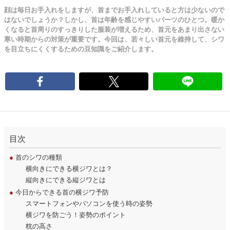
顔は毎日お手入れをしますが、首までお手入れしていると方は少ないので
はないでしょうか？しかし、首は年齢を感じやすいパーツのひとつ。暖か
くなると首周りのすっきりした服装が増えるため、首元をあまり出さない
寒い時期からの対策が重要です。今回は、若々しい首元を維持して、シワ
を目立ちにくくするための豆知識をご紹介します。
目次
●
首のシワの種類
横向きにできる横ジワとは？
縦向きにできる縦ジワとは
●
今日からできる首の横ジワ予防
スマートフォンやパソコンを使う時の姿勢
横ジワを防ごう！姿勢のポイント
枕の高さ