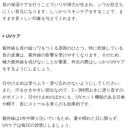
首の保湿ケアを行うことでハリや弾力が生まれ、シワが目立ち
にくい首元になります。しっかりスキンケアをすることで、ま
すます若々しい印象を与えてくれます。
UVケア
■
紫外線も首の縦ジワをつくる原因のひとつ。特に乾燥している
首の皮膚は、紫外線の影響を受けやすくなります。そのため、
極力紫外線を浴びないことが重要。外出の際はしっかりUVケア
をするようにしましょう。
日やけ止めは塗りムラ・塗り忘れがないようにしてください。
また、汗をかきやすい部位なので、2～3時間おきに塗り直すの
がポイント。日やけ止めのほかにも、UVカット機能のある日傘
や帽子、首にストールを巻くのも効果的です。
紫外線は1年中降り注いでいるため、夏や晴れた日に限らず、
UVケアは毎日の習慣にしましょう。