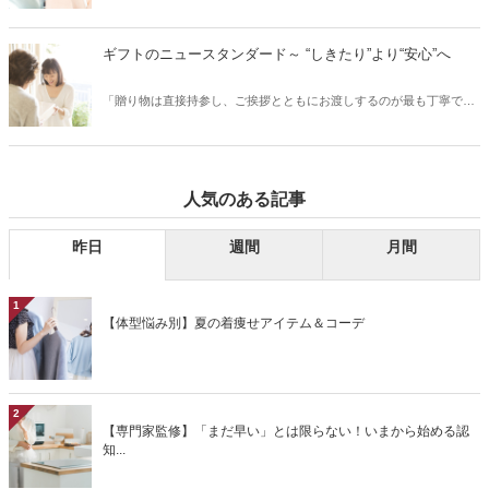
の暑さや冬場の暖房など、気温や湿度の変化で皮脂が過剰に分泌さ
かせない紫外線対策をご紹介します。 ※当社研究所調べ。
れ、普段よりも毛穴が目立ちやすくなります。詰まった皮脂を放置し
てしまうと、皮脂が酸化し黒ずみの原因に。特に、40代以降の大人の
ギフトのニュースタンダード～ “しきたり”より“安心”へ
肌は、たるみ毛穴からシワになってしまう恐れも……。今回は、大人
の肌悩みに多い毛穴について、毛穴のタイプ別にお手入れ方法をご紹
「贈り物は直接持参し、ご挨拶とともにお渡しするのが最も丁寧で
介します。
す」というのは、もはやひと昔前の話。いまやお相手にとって便利
で、気軽に、そして安心していただけるための贈り方も立派なマナー
のひとつと言っていいでしょう。今回は、ギフトのニュースタンダー
ドについて、お相手に安心して喜んでいただける贈り方や、おすすめ
人気のある記事
の贈り物をご紹介します。
昨日
週間
月間
1
【体型悩み別】夏の着痩せアイテム＆コーデ
2
【専門家監修】「まだ早い」とは限らない！いまから始める認
知...