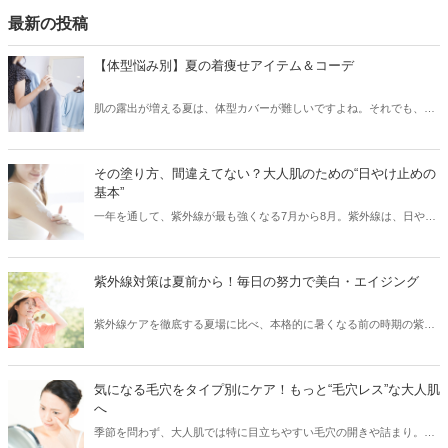
最新の投稿
【体型悩み別】夏の着痩せアイテム＆コーデ
肌の露出が増える夏は、体型カバーが難しいですよね。それでも、素
材やシルエットを厳選することで、気になる部分をカバーして、細見
えを叶えることはできます！「二の腕がちょっと……」、「胸やお尻
の位置が下がってきた」などのお悩み別に、夏の着痩せコーデをご紹
その塗り方、間違えてない？大人肌のための“日やけ止めの
介します。
基本”
一年を通して、紫外線が最も強くなる7月から8月。紫外線は、日や
け・シミ・シワ・肌老化などの原因となる、肌の天敵です。「日やけ
止めを塗っているから大丈夫！」と油断していませんか？実は、日や
け止めを正しく使えていないと、肌は無防備な状態と同じなんです！
紫外線対策は夏前から！毎日の努力で美白・エイジング
そこで今回は、紫外線から肌を徹底ガードするために、日やけ止めの
正しい使い方・落とし方と日やけ後のケアをご紹介します。
紫外線ケアを徹底する夏場に比べ、本格的に暑くなる前の時期の紫外
線ケアはついつい気がゆるみがちではないですか？実は紫外線の照射
量は、夏になる前からどんどん増えはじめ、5月～8月にかけてピーク
に達するので、この時期の紫外線こそ要注意！また紫外線を浴びるこ
気になる毛穴をタイプ別にケア！もっと“毛穴レス”な大人肌
とでシミができてしまった部分は、シワのリスクにつながるなどの肌
へ
老化も進むため（※）、紫外線対策は美白ケアのためだけでなくエイ
季節を問わず、大人肌では特に目立ちやすい毛穴の開きや詰まり。夏
ジングケアのためにも重要です。今回は、そんな大人の肌ケアには欠