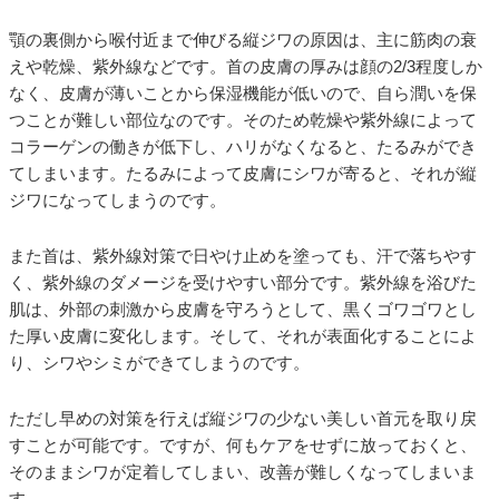
顎の裏側から喉付近まで伸びる縦ジワの原因は、主に筋肉の衰
えや乾燥、紫外線などです。首の皮膚の厚みは顔の2/3程度しか
なく、皮膚が薄いことから保湿機能が低いので、自ら潤いを保
つことが難しい部位なのです。そのため乾燥や紫外線によって
コラーゲンの働きが低下し、ハリがなくなると、たるみができ
てしまいます。たるみによって皮膚にシワが寄ると、それが縦
ジワになってしまうのです。
また首は、紫外線対策で日やけ止めを塗っても、汗で落ちやす
く、紫外線のダメージを受けやすい部分です。紫外線を浴びた
肌は、外部の刺激から皮膚を守ろうとして、黒くゴワゴワとし
た厚い皮膚に変化します。そして、それが表面化することによ
り、シワやシミができてしまうのです。
ただし早めの対策を行えば縦ジワの少ない美しい首元を取り戻
すことが可能です。ですが、何もケアをせずに放っておくと、
そのままシワが定着してしまい、改善が難しくなってしまいま
す。