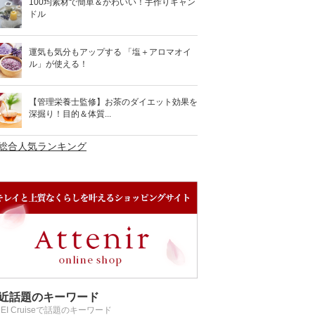
100均素材で簡単＆かわいい！手作りキャン
ドル
運気も気分もアップする 「塩＋アロマオイ
ル」が使える！
【管理栄養士監修】お茶のダイエット効果を
深掘り！目的＆体質...
>総合人気ランキング
近話題のキーワード
REI Cruiseで話題のキーワード