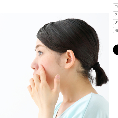
コ
ス
ダ
趣