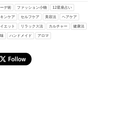
ーデ術
ファッション小物
12星座占い
キンケア
セルフケア
美容法
ヘアケア
イエット
リラックス法
カルチャー
健康法
味
ハンドメイド
アロマ