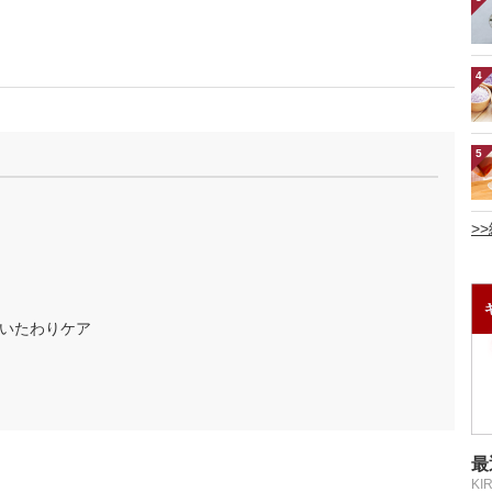
4
5
>
いたわりケア
最
KI