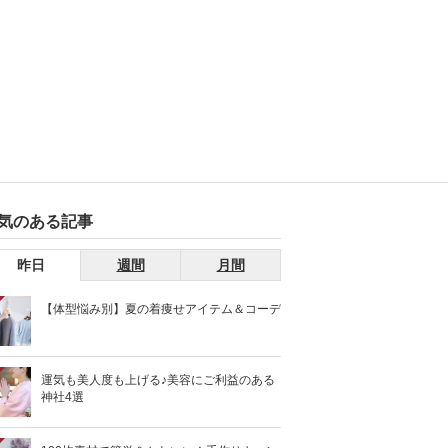
気のある記事
昨日
週間
月間
【体型悩み別】夏の着痩せアイテム＆コーデ
運気も美人度も上げる♪美容にご利益のある
神社4選