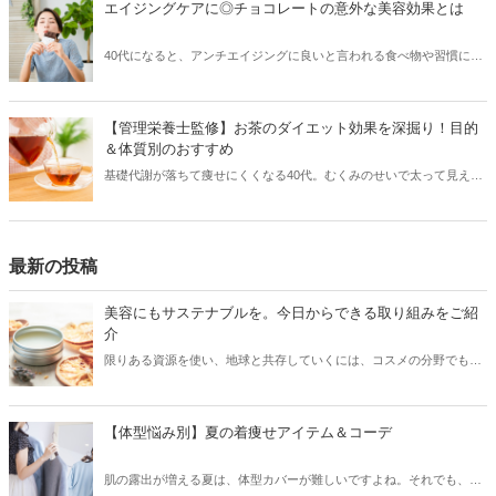
エイジングケアに◎チョコレートの意外な美容効果とは
を維持して、シワを目立ちにくくするための豆知識をご紹介します。
40代になると、アンチエイジングに良いと言われる食べ物や習慣に関
心が高くなる方は多いかと思います。ご自身なりのアンチエイジング
法を持っている方もいるのではないでしょうか？そこにひとつ取り入
れてほしいのがチョコレート。食べ方や選び方を意識することで、チ
【管理栄養士監修】お茶のダイエット効果を深掘り！目的
ョコレートもアンチエイジングや美容にも良い効果をもたらします。
＆体質別のおすすめ
今回はそんなチョコレートの魅力を、美容の面からご紹介します♪
基礎代謝が落ちて痩せにくくなる40代。むくみのせいで太って見えて
しまう……とお悩みの方も多いのではないでしょうか？そんな方にお
すすめしたいのが「お茶ダイエット」です。お茶はダイエットに適し
た飲み物なのですが、種類がたくさんあり、どれを選べば良いかわか
らないかもしれません。そこで本記事では、管理栄養士・上辻知津子
最新の投稿
さん監修のもと、お茶の成分と期待できる効能を踏まえ、体質や目的
別のおすすめについて解説していただきます。
美容にもサステナブルを。今日からできる取り組みをご紹
介
限りある資源を使い、地球と共存していくには、コスメの分野でも環
境に配慮した取り組みをしていく必要があります。取り組みには、
「コスメ業界が取り組んでいくこと」と、「普段からコスメを使用す
る私たちが取り組めること」の両方があります。肌を健康にキレイに
【体型悩み別】夏の着痩せアイテム＆コーデ
するだけではなく、環境も美しくなるようなコスメの使い方をご紹介
しますので、一緒にサステナブルな取り組みをしてみませんか？
肌の露出が増える夏は、体型カバーが難しいですよね。それでも、素