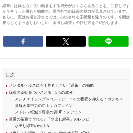
緑茶には体と心に良い働きをする成分がたくさんあることを、ご存じです
か？そうした優れた効能で、国内外での緑茶の魅力が見直されています。
さらに、実はお湯と冷水とでは、抽出される栄養素も違うのです。今回は
夏らしくすっきりおいしい「水出し緑茶」の作り方をご紹介します。
目次
●
メンタルヘルスにも！見直したい「緑茶」の効能
●
緑茶の薬効をつかさどる、3つの成分
アンチエイジング＆コレステロールの吸収を抑える：カテキン
覚醒＆集中力の向上：カフェイン
ストレス軽減＆睡眠の質UP：テアニン
●
普通の茶葉で作れる♪ 「水出し緑茶」のレシピ
水出し緑茶の作り方
●
水出し・お湯出し？シーンに合わせて使い分け