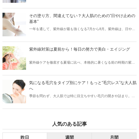
材やシルエットを厳選することで、気になる部分をカバーして、細見
えを叶えることはできます！「二の腕がちょっと……」、「胸やお尻
の位置が下がってきた」などのお悩み別に、夏の着痩せコーデをご紹
その塗り方、間違えてない？大人肌のための“日やけ止めの
介します。
基本”
一年を通して、紫外線が最も強くなる7月から8月。紫外線は、日や
け・シミ・シワ・肌老化などの原因となる、肌の天敵です。「日やけ
止めを塗っているから大丈夫！」と油断していませんか？実は、日や
け止めを正しく使えていないと、肌は無防備な状態と同じなんです！
紫外線対策は夏前から！毎日の努力で美白・エイジング
そこで今回は、紫外線から肌を徹底ガードするために、日やけ止めの
正しい使い方・落とし方と日やけ後のケアをご紹介します。
紫外線ケアを徹底する夏場に比べ、本格的に暑くなる前の時期の紫外
線ケアはついつい気がゆるみがちではないですか？実は紫外線の照射
量は、夏になる前からどんどん増えはじめ、5月～8月にかけてピーク
に達するので、この時期の紫外線こそ要注意！また紫外線を浴びるこ
気になる毛穴をタイプ別にケア！もっと“毛穴レス”な大人肌
とでシミができてしまった部分は、シワのリスクにつながるなどの肌
へ
老化も進むため（※）、紫外線対策は美白ケアのためだけでなくエイ
季節を問わず、大人肌では特に目立ちやすい毛穴の開きや詰まり。夏
ジングケアのためにも重要です。今回は、そんな大人の肌ケアには欠
の暑さや冬場の暖房など、気温や湿度の変化で皮脂が過剰に分泌さ
かせない紫外線対策をご紹介します。 ※当社研究所調べ。
れ、普段よりも毛穴が目立ちやすくなります。詰まった皮脂を放置し
てしまうと、皮脂が酸化し黒ずみの原因に。特に、40代以降の大人の
肌は、たるみ毛穴からシワになってしまう恐れも……。今回は、大人
人気のある記事
の肌悩みに多い毛穴について、毛穴のタイプ別にお手入れ方法をご紹
介します。
昨日
週間
月間