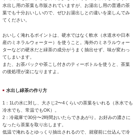
水出し用の茶葉も市販されていますが、お湯出し用の普通の茶
葉でも十分おいしいので、ぜひお湯出しとの違いを楽しんでみ
てください。
おいしく淹れるポイントは、硬水ではなく軟水（水道水や日本
産のミネラルウォーター）を使うこと。海外のミネラルウォー
ターなどの硬水だと緑茶の成分がうまく抽出せず、味が変わっ
てしまいます。
また、お茶パックや茶こし付きのティーボトルを使うと、茶葉
の後処理が楽になりますよ。
水出し緑茶の作り方
■
1：1Lの水に対し、大さじ2〜4くらいの茶葉をいれる（氷水でも
冷水でも、常温でもOK）。
2：冷蔵庫で30分〜2時間おいたらできあがり。お好みの濃さに
なったら茶葉を取り出します。
低温で淹れるとゆっくり抽出されるので、就寝前に仕込んで冷