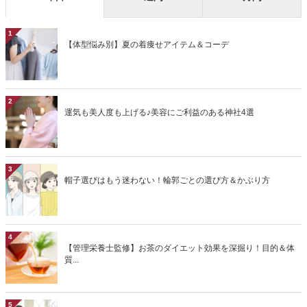
1
【体型悩み別】夏の着痩せアイテム＆コーデ
2
運気も美人度も上げる♪美容にご利益のある神社4選
3
帽子選びはもう迷わない！輪郭ごとの選び方＆かぶり方
4
【管理栄養士監修】お茶のダイエット効果を深掘り！目的＆体
質...
5