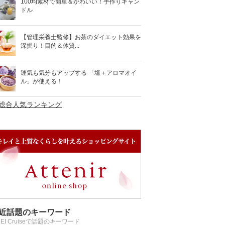
100均素材で簡単＆かわいい！手作りキャン
ドル
【管理栄養士監修】お茶のダイエット効果を
深掘り！目的＆体質...
運気も気分もアップする 「塩＋アロマオイ
ル」が使える！
>総合人気ランキング
近話題のキーワード
REI Cruiseで話題のキーワード