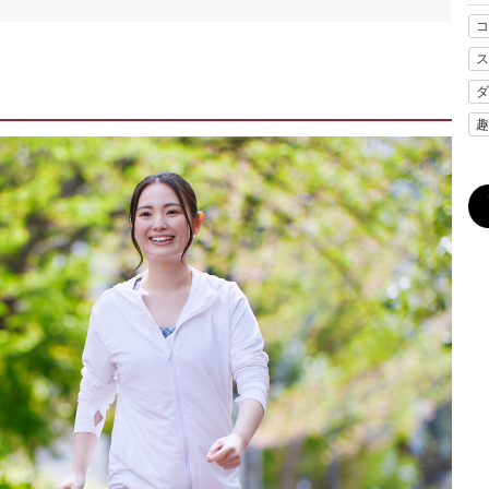
コ
ス
ダ
趣