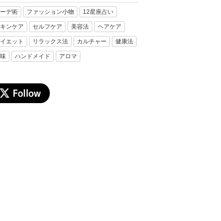
ーデ術
ファッション小物
12星座占い
キンケア
セルフケア
美容法
ヘアケア
イエット
リラックス法
カルチャー
健康法
味
ハンドメイド
アロマ