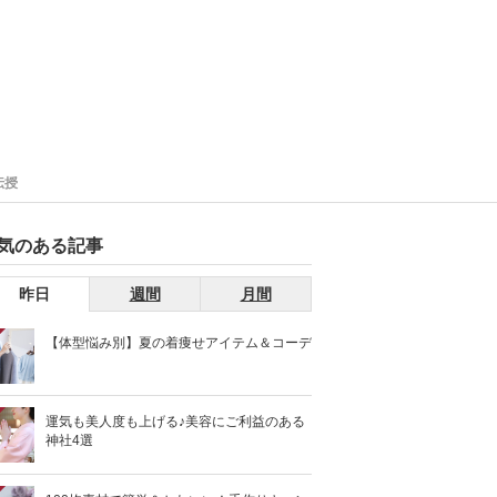
伝授
気のある記事
昨日
週間
月間
【体型悩み別】夏の着痩せアイテム＆コーデ
運気も美人度も上げる♪美容にご利益のある
神社4選