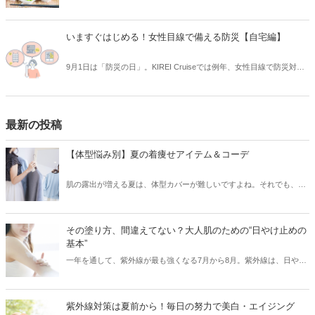
余す方も多い「お酢」。今回は、お酢でいろいろな食材を漬け込む簡
単作り置きアイデアをご紹介します。お酢の健康効果で身体にもうれ
しい保存食を作ってみましょう♪
いますぐはじめる！女性目線で備える防災【自宅編】
9月1日は「防災の日」。KIREI Cruiseでは例年、女性目線で防災対策
について考える記事をお届けしています。今回は「女性目線で備える
防災～自宅編～」と題し、家具の転倒予防などの対策について、女性
目線でご紹介します。本記事をご覧いただき、改めて防災について考
え直してみませんか？
最新の投稿
【体型悩み別】夏の着痩せアイテム＆コーデ
肌の露出が増える夏は、体型カバーが難しいですよね。それでも、素
材やシルエットを厳選することで、気になる部分をカバーして、細見
えを叶えることはできます！「二の腕がちょっと……」、「胸やお尻
の位置が下がってきた」などのお悩み別に、夏の着痩せコーデをご紹
その塗り方、間違えてない？大人肌のための“日やけ止めの
介します。
基本”
一年を通して、紫外線が最も強くなる7月から8月。紫外線は、日や
け・シミ・シワ・肌老化などの原因となる、肌の天敵です。「日やけ
止めを塗っているから大丈夫！」と油断していませんか？実は、日や
け止めを正しく使えていないと、肌は無防備な状態と同じなんです！
紫外線対策は夏前から！毎日の努力で美白・エイジング
そこで今回は、紫外線から肌を徹底ガードするために、日やけ止めの