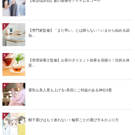
【体型悩み別】夏の着痩せアイテム＆コーデ
2
【専門家監修】「まだ早い」とは限らない！いまから始める認
知...
3
【管理栄養士監修】お茶のダイエット効果を深掘り！目的＆体
質...
4
運気も美人度も上げる♪美容にご利益のある神社4選
5
帽子選びはもう迷わない！輪郭ごとの選び方＆かぶり方