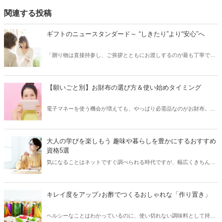
関連する投稿
ギフトのニュースタンダード～ “しきたり”より“安心”へ
「贈り物は直接持参し、ご挨拶とともにお渡しするのが最も丁寧で
す」というのは、もはやひと昔前の話。いまやお相手にとって便利
で、気軽に、そして安心していただけるための贈り方も立派なマナー
のひとつと言っていいでしょう。今回は、ギフトのニュースタンダー
【願いごと別】お財布の選び方＆使い始めタイミング
ドについて、お相手に安心して喜んでいただける贈り方や、おすすめ
の贈り物をご紹介します。
電子マネーを使う機会が増えても、やっぱり必需品なのがお財布。お
財布はよく目に入りよく触れるものですから、使い勝手だけでなく気
分を高める色や素材も重要なポイント。そして、新しい財布を手に入
れたら、運気が高まりやすいタイミングでデビューさせたいですよ
大人の学びを楽しもう 趣味や暮らしを豊かにするおすすめ
ね。今回は、お財布を使い始めるのにおすすめのタイミングや、願い
資格5選
ごと別の開運カラー7色+αを紹介します。
気になることはネットですぐ調べられる時代ですが、幅広くきちんと
学びたいのなら、資格取得を目標に勉強を始めてみるのも良いかもし
れません。今回は、趣味や暮らしを豊かにしてくれる、取得しやすい
資格・おすすめの資格をご紹介します。
キレイ度をアップ♪お酢でつくるおしゃれな「作り置き」
ヘルシーなことはわかっているのに、使い切れない調味料として持て