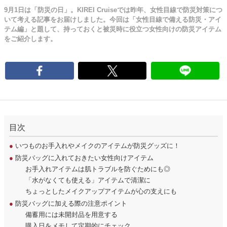
9月1日は「防災の日」。KIREI Cruiseでは昨年、女性目線で防災対策につ
いて考える記事をお届けしました。今回は「女性目線で備える防災・アイ
テム編」と題して、持っておくと被災時に役立つ女性向けの防災アイテム
をご紹介します。
目次
●
いつものお手入れやメイクのアイテムが防災グッズに！
●
防災バッグに入れておきたい女性向けアイテム
お手入れアイテムは肌トラブルを防ぐためにも◎
「水がなくても使える」アイテムで清潔に
ちょっとしたメイクアップアイテムが心の支えにも
●
防災バッグに加える際の注意ポイント
備蓄用には未開封品を用意する
購入日をメモして定期的にチェック