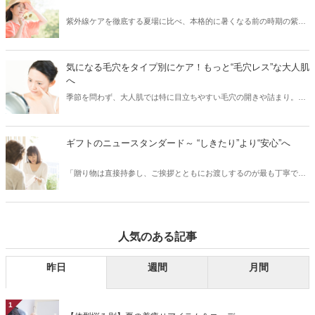
正しい使い方・落とし方と日やけ後のケアをご紹介します。
紫外線ケアを徹底する夏場に比べ、本格的に暑くなる前の時期の紫外
線ケアはついつい気がゆるみがちではないですか？実は紫外線の照射
量は、夏になる前からどんどん増えはじめ、5月～8月にかけてピーク
に達するので、この時期の紫外線こそ要注意！また紫外線を浴びるこ
気になる毛穴をタイプ別にケア！もっと“毛穴レス”な大人肌
とでシミができてしまった部分は、シワのリスクにつながるなどの肌
へ
老化も進むため（※）、紫外線対策は美白ケアのためだけでなくエイ
季節を問わず、大人肌では特に目立ちやすい毛穴の開きや詰まり。夏
ジングケアのためにも重要です。今回は、そんな大人の肌ケアには欠
の暑さや冬場の暖房など、気温や湿度の変化で皮脂が過剰に分泌さ
かせない紫外線対策をご紹介します。 ※当社研究所調べ。
れ、普段よりも毛穴が目立ちやすくなります。詰まった皮脂を放置し
てしまうと、皮脂が酸化し黒ずみの原因に。特に、40代以降の大人の
ギフトのニュースタンダード～ “しきたり”より“安心”へ
肌は、たるみ毛穴からシワになってしまう恐れも……。今回は、大人
の肌悩みに多い毛穴について、毛穴のタイプ別にお手入れ方法をご紹
「贈り物は直接持参し、ご挨拶とともにお渡しするのが最も丁寧で
介します。
す」というのは、もはやひと昔前の話。いまやお相手にとって便利
で、気軽に、そして安心していただけるための贈り方も立派なマナー
のひとつと言っていいでしょう。今回は、ギフトのニュースタンダー
ドについて、お相手に安心して喜んでいただける贈り方や、おすすめ
人気のある記事
の贈り物をご紹介します。
昨日
週間
月間
1