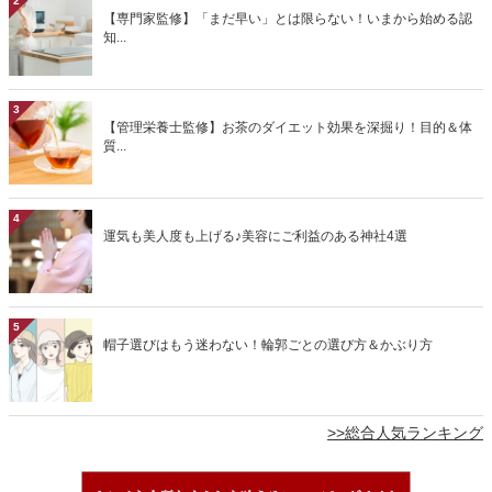
2
【専門家監修】「まだ早い」とは限らない！いまから始める認
知...
3
【管理栄養士監修】お茶のダイエット効果を深掘り！目的＆体
質...
4
運気も美人度も上げる♪美容にご利益のある神社4選
5
帽子選びはもう迷わない！輪郭ごとの選び方＆かぶり方
>>総合人気ランキング