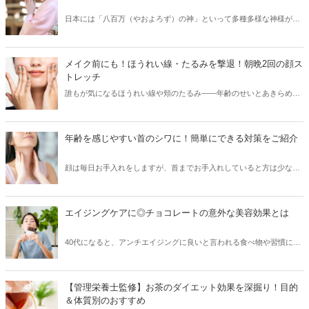
日本には「八百万（やおよろず）の神」といって多種多様な神様がお
られ、そのご利益もさまざま！もちろん「美容」や「美人」を叶えて
くれる神様もいらっしゃいます。今回はそんな女性の永遠の願いを聞
いてくれる、美に関する神社をご紹介します。年末年始のお参りにい
メイク前にも！ほうれい線・たるみを撃退！朝晩2回の顔ス
かがですか？
トレッチ
誰もが気になるほうれい線や頬のたるみ――年齢のせいとあきらめて
いませんか？実は、体を鍛えるのと同じように、顔だって毎日の筋ト
レ＆ストレッチで鍛えることができるのです。まずは朝晩2回、本記
事のカンタンストレッチをルーティンにすることから始めてみましょ
年齢を感じやすい首のシワに！簡単にできる対策をご紹介
う！
顔は毎日お手入れをしますが、首までお手入れしていると方は少ない
のではないでしょうか？しかし、首は年齢を感じやすいパーツのひと
つ。暖かくなると首周りのすっきりした服装が増えるため、首元をあ
まり出さない寒い時期からの対策が重要です。今回は、若々しい首元
エイジングケアに◎チョコレートの意外な美容効果とは
を維持して、シワを目立ちにくくするための豆知識をご紹介します。
40代になると、アンチエイジングに良いと言われる食べ物や習慣に関
心が高くなる方は多いかと思います。ご自身なりのアンチエイジング
法を持っている方もいるのではないでしょうか？そこにひとつ取り入
れてほしいのがチョコレート。食べ方や選び方を意識することで、チ
【管理栄養士監修】お茶のダイエット効果を深掘り！目的
ョコレートもアンチエイジングや美容にも良い効果をもたらします。
＆体質別のおすすめ
今回はそんなチョコレートの魅力を、美容の面からご紹介します♪