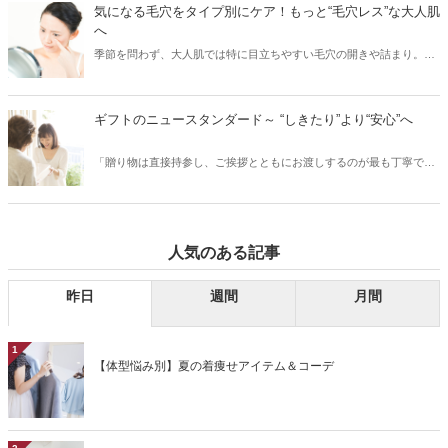
に達するので、この時期の紫外線こそ要注意！また紫外線を浴びるこ
気になる毛穴をタイプ別にケア！もっと“毛穴レス”な大人肌
とでシミができてしまった部分は、シワのリスクにつながるなどの肌
へ
老化も進むため（※）、紫外線対策は美白ケアのためだけでなくエイ
季節を問わず、大人肌では特に目立ちやすい毛穴の開きや詰まり。夏
ジングケアのためにも重要です。今回は、そんな大人の肌ケアには欠
の暑さや冬場の暖房など、気温や湿度の変化で皮脂が過剰に分泌さ
かせない紫外線対策をご紹介します。 ※当社研究所調べ。
れ、普段よりも毛穴が目立ちやすくなります。詰まった皮脂を放置し
てしまうと、皮脂が酸化し黒ずみの原因に。特に、40代以降の大人の
ギフトのニュースタンダード～ “しきたり”より“安心”へ
肌は、たるみ毛穴からシワになってしまう恐れも……。今回は、大人
の肌悩みに多い毛穴について、毛穴のタイプ別にお手入れ方法をご紹
「贈り物は直接持参し、ご挨拶とともにお渡しするのが最も丁寧で
介します。
す」というのは、もはやひと昔前の話。いまやお相手にとって便利
で、気軽に、そして安心していただけるための贈り方も立派なマナー
のひとつと言っていいでしょう。今回は、ギフトのニュースタンダー
ドについて、お相手に安心して喜んでいただける贈り方や、おすすめ
人気のある記事
の贈り物をご紹介します。
昨日
週間
月間
1
【体型悩み別】夏の着痩せアイテム＆コーデ