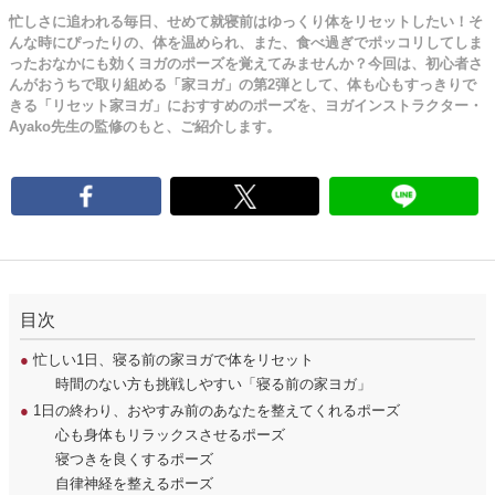
忙しさに追われる毎日、せめて就寝前はゆっくり体をリセットしたい！そ
んな時にぴったりの、体を温められ、また、食べ過ぎでポッコリしてしま
ったおなかにも効くヨガのポーズを覚えてみませんか？今回は、初心者さ
んがおうちで取り組める「家ヨガ」の第2弾として、体も心もすっきりで
きる「リセット家ヨガ」におすすめのポーズを、ヨガインストラクター・
Ayako先生の監修のもと、ご紹介します。
目次
●
忙しい1日、寝る前の家ヨガで体をリセット
時間のない方も挑戦しやすい「寝る前の家ヨガ」
●
1日の終わり、おやすみ前のあなたを整えてくれるポーズ
心も身体もリラックスさせるポーズ
寝つきを良くするポーズ
自律神経を整えるポーズ