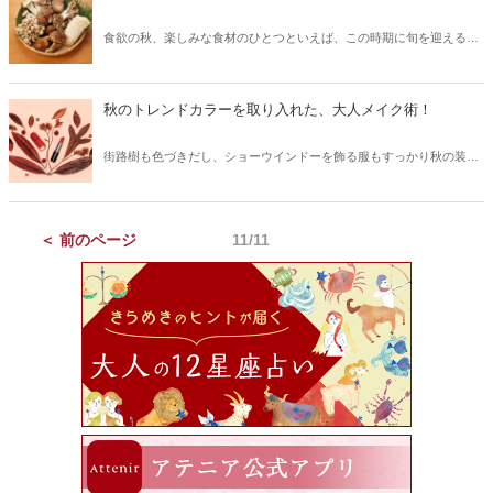
試してみてはいかがでしょうか。
食欲の秋、楽しみな食材のひとつといえば、この時期に旬を迎えるき
のこ類。野菜類と並んでダイエット食材のイメージが強いきのこです
が、美容や健康にうれしいたくさんのビタミンやミネラルを含んでい
ることは、案外知らない方が多いかもしれません。今回は、きのこの
秋のトレンドカラーを取り入れた、大人メイク術！
豊富な栄養と、その栄養を無駄なく活かす食べ方についてご紹介しま
す。
街路樹も色づきだし、ショーウインドーを飾る服もすっかり秋の装い
になってきました。2020年秋冬のファッショントレンドは、70年代後
半～80年代を彷彿させるような配色や、レザーやメタリックなどのア
イテムに注目が集まるといわれています。秋のファッションを楽しむ
＜ 前のページ
11/11
ためには、夏のメイクのままではもったいない！今季のトレンドを取
り入れた、秋冬メイクに挑戦してみませんか？