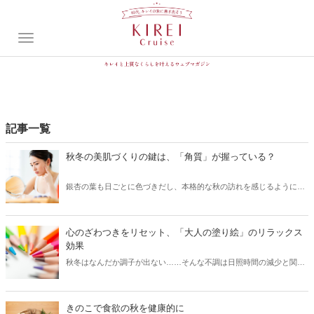
記事一覧
秋冬の美肌づくりの鍵は、「角質」が握っている？
銀杏の葉も日ごとに色づきだし、本格的な秋の訪れを感じるようにな
りました。この時季は、何となくやる気が起きない、身体がだるいな
ど、夏の疲れが出やすくなります。季節の変わり目は、体調だけでな
く肌にも疲れが出やすいので要注意です。今のうちに夏の疲れを癒や
心のざわつきをリセット、「大人の塗り絵」のリラックス
して、秋冬のための美肌づくりを意識しましょう！
効果
秋冬はなんだか調子が出ない……そんな不調は日照時間の減少と関係
があるといわれています。この時期はいつもよりストレスを抱え込み
がちです。秋冬の夜長にぴったりな「大人の塗り絵」は、リラックス
効果やリフレッシュ効果があることが知られています。1日の最後に
きのこで食欲の秋を健康的に