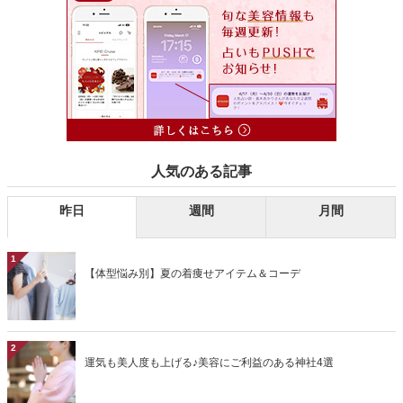
人気のある記事
昨日
週間
月間
1
【体型悩み別】夏の着痩せアイテム＆コーデ
2
運気も美人度も上げる♪美容にご利益のある神社4選