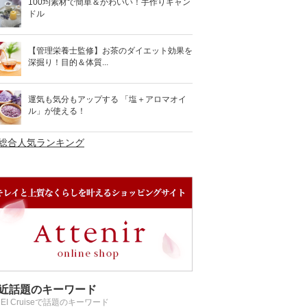
100均素材で簡単＆かわいい！手作りキャン
ドル
【管理栄養士監修】お茶のダイエット効果を
深掘り！目的＆体質...
運気も気分もアップする 「塩＋アロマオイ
ル」が使える！
>総合人気ランキング
近話題のキーワード
REI Cruiseで話題のキーワード