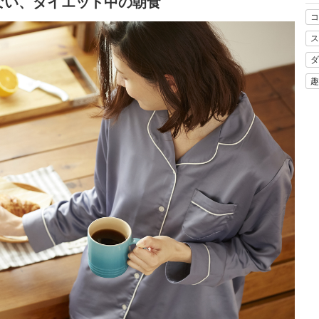
ない、ダイエット中の朝食
コ
ス
ダ
趣