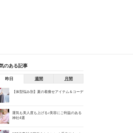
気のある記事
昨日
週間
月間
【体型悩み別】夏の着痩せアイテム＆コーデ
運気も美人度も上げる♪美容にご利益のある
神社4選