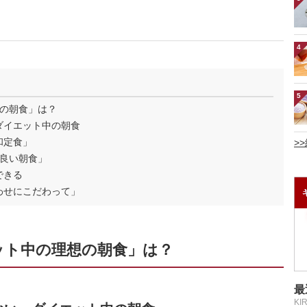
4
5
の朝食」は？
ダイエット中の朝食
和定食」
>
良い朝食」
できる
わせにこだわって」
ット中の理想の朝食」は？
最
KI