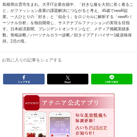
島根県出雲市⽣まれ。大手IT企業在籍中、「好きな服を大切に長く着るこ
と」がファッション産業の課題解決につながると考え、45歳でnewR起
業。一人ひとりの「好き」と「似合う」をロジカルに解析する「newRパ
ーソナル分析」を独自開発し、サステナブルファッションの実現を目指
す。日本経済新聞、プレジデントオンラインなど、メディア掲載実績多
数。⾻格診断／パーソナルカラー診断／顔タイプアドバイザー1級資格保
持。2児の⺟。
お気に入りの記事をシェアする