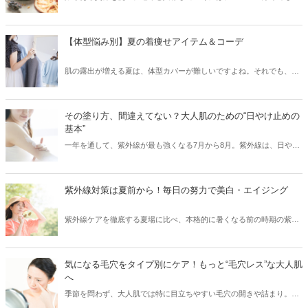
境に配慮した取り組みをしていく必要があります。取り組みには、
「コスメ業界が取り組んでいくこと」と、「普段からコスメを使用す
る私たちが取り組めること」の両方があります。肌を健康にキレイに
【体型悩み別】夏の着痩せアイテム＆コーデ
するだけではなく、環境も美しくなるようなコスメの使い方をご紹介
しますので、一緒にサステナブルな取り組みをしてみませんか？
肌の露出が増える夏は、体型カバーが難しいですよね。それでも、素
材やシルエットを厳選することで、気になる部分をカバーして、細見
えを叶えることはできます！「二の腕がちょっと……」、「胸やお尻
の位置が下がってきた」などのお悩み別に、夏の着痩せコーデをご紹
その塗り方、間違えてない？大人肌のための“日やけ止めの
介します。
基本”
一年を通して、紫外線が最も強くなる7月から8月。紫外線は、日や
け・シミ・シワ・肌老化などの原因となる、肌の天敵です。「日やけ
止めを塗っているから大丈夫！」と油断していませんか？実は、日や
け止めを正しく使えていないと、肌は無防備な状態と同じなんです！
紫外線対策は夏前から！毎日の努力で美白・エイジング
そこで今回は、紫外線から肌を徹底ガードするために、日やけ止めの
正しい使い方・落とし方と日やけ後のケアをご紹介します。
紫外線ケアを徹底する夏場に比べ、本格的に暑くなる前の時期の紫外
線ケアはついつい気がゆるみがちではないですか？実は紫外線の照射
量は、夏になる前からどんどん増えはじめ、5月～8月にかけてピーク
に達するので、この時期の紫外線こそ要注意！また紫外線を浴びるこ
気になる毛穴をタイプ別にケア！もっと“毛穴レス”な大人肌
とでシミができてしまった部分は、シワのリスクにつながるなどの肌
へ
老化も進むため（※）、紫外線対策は美白ケアのためだけでなくエイ
季節を問わず、大人肌では特に目立ちやすい毛穴の開きや詰まり。夏
ジングケアのためにも重要です。今回は、そんな大人の肌ケアには欠
の暑さや冬場の暖房など、気温や湿度の変化で皮脂が過剰に分泌さ