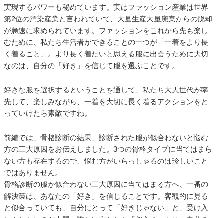
実現するパワーも秘めています。実はファッション産業は世界
第2位の汚染産業と言われていて、大量生産大量廃棄からの脱却
が急速に求められています。ファッションをこれから先も楽し
むために、私たち生活者ができることの一つが「一着をより長
く着ること」。より長く着たいと思える服に出会うために大切
なのは、自分の「好き」を信じて服を選ぶことです。
好きな服を選択するということを通して、私たち大人世代が率
先して、楽しみながら、一着を大切に長く着るアクションをと
っていけたら素敵ですね。
前編では、骨格診断の結果、診断された服が似合わないと悩む
方の三大原因をお伝えしました。3つの骨格タイプに当てはまら
ない方も存在するので、悩む方がいらっしゃるのは珍しいこと
ではありません。
骨格診断の服が似合わない三大原因に当てはまる方へ、一番の
解決策は、あなたの「好き」を信じることです。客観的に見る
と似合っていても、自分にとって「好きじゃない」と、受け入