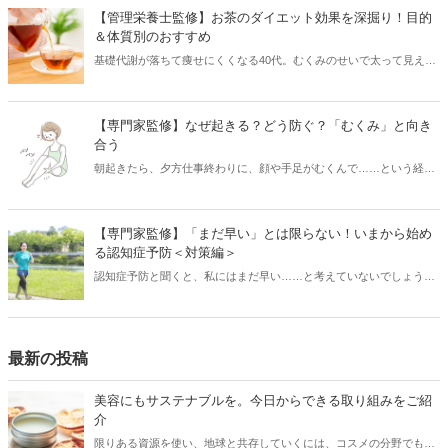
に、似合う帽子の選び方やおすすめのかぶり方などをご紹介します。
【管理栄養士監修】お茶のダイエット効果を深掘り！目的
＆体質別のおすすめ
基礎代謝が落ちて痩せにくくなる40代。むくみのせいで太って見えて
しまう……とお悩みの方も多いのではないでしょうか？そんな方にお
すすめしたいのが「お茶ダイエット」です。お茶はダイエットに適し
た飲み物なのですが、種類がたくさんあり、どれを選べば良いかわか
【専門家監修】なぜ起きる？どう防ぐ？「むくみ」と向き
らないかもしれません。そこで本記事では、管理栄養士・上辻知津子
合う
さん監修のもと、お茶の成分と期待できる効能を踏まえ、体質や目的
朝起きたら、夕方仕事終わりに、顔や手足がむくんで……という経験
別のおすすめについて解説していただきます。
のある方は多いのではないでしょうか。今回は、「むくみ」のメカニ
ズムや、日頃から気をつけるべき点、さらには「むくみ」の対策につ
いて、国際中医専門員・田中友也先生への取材のもと、ご紹介しま
【専門家監修】「まだ早い」とは限らない！いまから始め
す。
る認知症予防＜対策編＞
認知症予防と聞くと、私にはまだ早い……と考えていないでしょう
か？実は、認知症のリスクの中には20～30年をかけて徐々に蓄積する
ものもあります。つまり、いまが予防の「始めどき」なのです。今回
は前後編に分け、前編では「認知症の基本知識」についてお伝えしま
した。後編では具体的な「いまから取り組む予防対策」について、一
最新の投稿
般社団法人 日本認知症予防学会 理事長／鳥取大学医学部保健学科 認
知症予防学講座（寄附講座）教授 浦上克哉先生への取材のもと、ご紹
美容にもサステナブルを。今日からできる取り組みをご紹
介します。
介
限りある資源を使い、地球と共存していくには、コスメの分野でも環