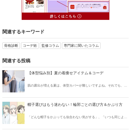
関連するキーワード
骨格診断
コーデ術
監修コラム
専門家に聞いたコラム
関連する投稿
【体型悩み別】夏の着痩せアイテム＆コーデ
肌の露出が増える夏は、体型カバーが難しいですよね。それでも、素
材やシルエットを厳選することで、気になる部分をカバーして、細見
えを叶えることはできます！「二の腕がちょっと……」、「胸やお尻
の位置が下がってきた」などのお悩み別に、夏の着痩せコーデをご紹
帽子選びはもう迷わない！輪郭ごとの選び方＆かぶり方
介します。
「どんな帽子をかぶっても似合わない気がする」、「いつも同じよう
なデザインを選んでしまう」など、いまいち上手く付き合えていない
方も少なくない「帽子」。今回は、顔の輪郭や頭の形などをポイント