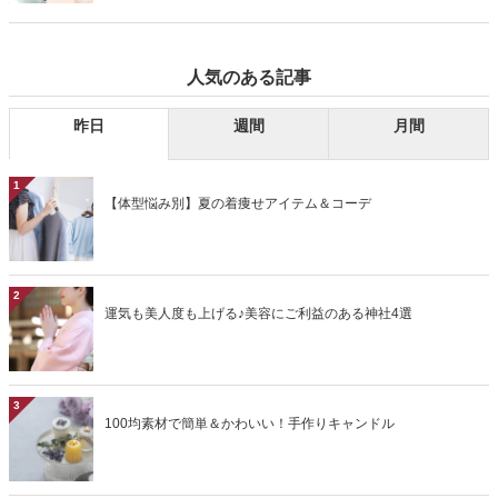
かせない紫外線対策をご紹介します。 ※当社研究所調べ。
れ、普段よりも毛穴が目立ちやすくなります。詰まった皮脂を放置し
てしまうと、皮脂が酸化し黒ずみの原因に。特に、40代以降の大人の
肌は、たるみ毛穴からシワになってしまう恐れも……。今回は、大人
人気のある記事
の肌悩みに多い毛穴について、毛穴のタイプ別にお手入れ方法をご紹
介します。
昨日
週間
月間
1
【体型悩み別】夏の着痩せアイテム＆コーデ
2
運気も美人度も上げる♪美容にご利益のある神社4選
3
100均素材で簡単＆かわいい！手作りキャンドル